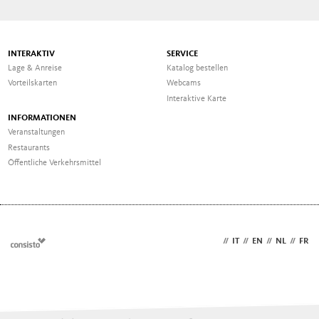
INTERAKTIV
SERVICE
Lage & Anreise
Katalog bestellen
Vorteilskarten
Webcams
Interaktive Karte
INFORMATIONEN
Veranstaltungen
Restaurants
Öffentliche Verkehrsmittel
DE
//
IT
//
EN
//
NL
//
FR