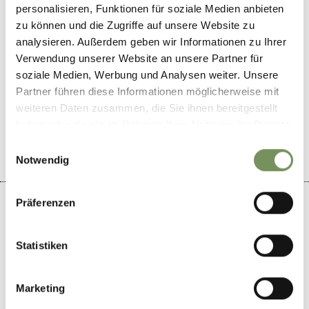
personalisieren, Funktionen für soziale Medien anbieten
zu können und die Zugriffe auf unsere Website zu
analysieren. Außerdem geben wir Informationen zu Ihrer
Verwendung unserer Website an unsere Partner für
soziale Medien, Werbung und Analysen weiter. Unsere
WAR DER INHALT FÜR DICH HILFREICH?
Partner führen diese Informationen möglicherweise mit
weiteren Daten zusammen, die Sie ihnen bereitgestellt
JA
NEIN
haben oder die sie im Rahmen Ihrer Nutzung der Dienste
gesammelt haben.
Einwilligungsauswahl
Notwendig
Präferenzen
Statistiken
+
−
Marketing