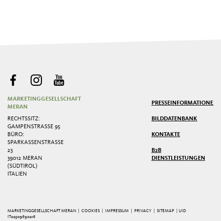
MARKETINGGESELLSCHAFT
PRESSE
INFORMATIONEN
MERAN
RECHTSSITZ:
BILDDATENBANK
GAMPENSTRASSE 95
BÜRO:
KONTAKTE
SPARKASSENSTRASSE 2
3
B2B
39012 MERAN
DIENSTLEISTUNGEN
(SÜDTIROL)
ITALIEN
MARKETINGGESELLSCHAFT MERAN |
COOKIES
|
IMPRESSUM
|
PRIVACY
|
SITEMAP
| UID
IT02509690216