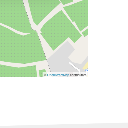
©
OpenStreetMap
contributors