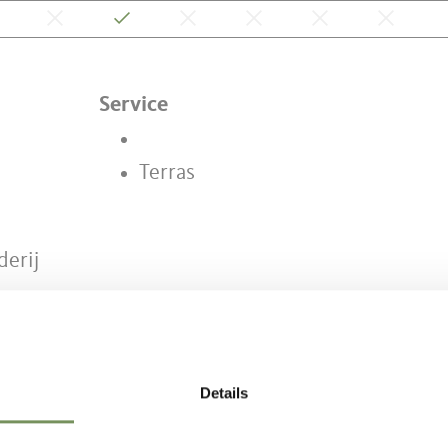
Service
Terras
derij
Details
HOUD NUTTIG VOOR U?