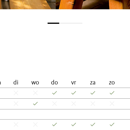
a
di
wo
do
vr
za
zo