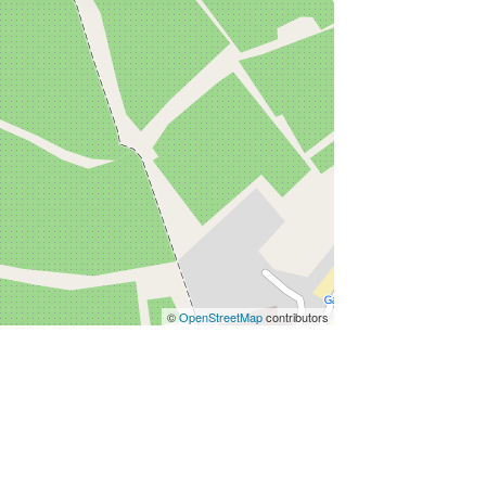
©
OpenStreetMap
contributors