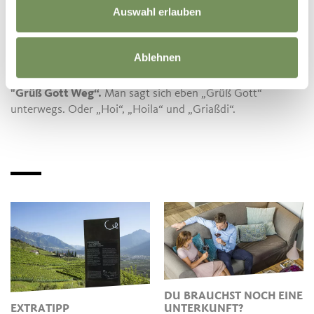
Auswahl erlauben
Einheimischen gleichermaßen beliebt ist, trifft man
unterwegs immer wieder auf gleichgesinnte Wandersleute.
Da ist Grüßen angesagt!
Und weil das in Südtirol
Ablehnen
dazugehört wie der Speck und das Schüttelbrot zur
Marende, nennt man den Marlinger Waalweg auch den
"Grüß Gott Weg“.
Man sagt sich eben „Grüß Gott“
unterwegs. Oder „Hoi“, „Hoila“ und „Griaßdi“.
DU BRAUCHST NOCH EINE
EXTRATIPP
UNTERKUNFT?