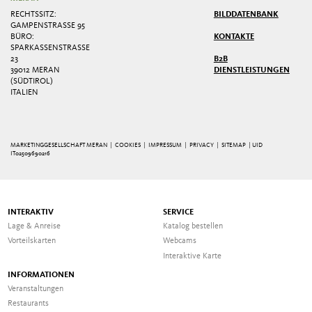
RECHTSSITZ:
BILDDATENBANK
GAMPENSTRASSE 95
BÜRO:
KONTAKTE
SPARKASSENSTRASSE 2
3
B2B
39012 MERAN
DIENSTLEISTUNGEN
(SÜDTIROL)
ITALIEN
MARKETINGGESELLSCHAFT MERAN |
COOKIES
|
IMPRESSUM
|
PRIVACY
|
SITEMAP
| UID
IT02509690216
INTERAKTIV
SERVICE
Lage & Anreise
Katalog bestellen
Vorteilskarten
Webcams
Interaktive Karte
INFORMATIONEN
Veranstaltungen
Restaurants