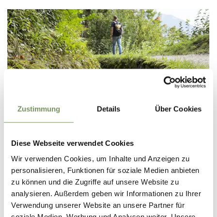
Zustimmung
Details
Über Cookies
Diese Webseite verwendet Cookies
Wir verwenden Cookies, um Inhalte und Anzeigen zu
personalisieren, Funktionen für soziale Medien anbieten
zu können und die Zugriffe auf unsere Website zu
Mit 12 Kilometern Länge ist der Marlinger Waalweg der
analysieren. Außerdem geben wir Informationen zu Ihrer
längste in Südtirol.
Er verläuft von der Töll, wo das Wasser
Verwendung unserer Website an unsere Partner für
von der Etsch abgeleitet wird, bis zum Raffeingraben in
soziale Medien, Werbung und Analysen weiter. Unsere