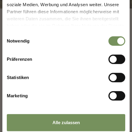
soziale Medien, Werbung und Analysen weiter. Unsere
Deine Meinung zählt. Scannen, teilen, bewegen.
Partner führen diese Informationen möglicherweise mit
weiteren Daten zusammen, die Sie ihnen bereitgestellt
haben oder die sie im Rahmen Ihrer Nutzung der Dienste
gesammelt haben.
Einwilligungsauswahl
Notwendig
DAS KÖNNTE DICH AUCH
Präferenzen
INTERESSIEREN
Statistiken
Marketing
TIPPS UND REGELN FÜR
DEINEN URLAUB MIT
TRINKWASSER IN MERAN
HUND
Alle zulassen