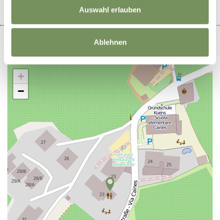
Auswahl erlauben
Ablehnen
+
−