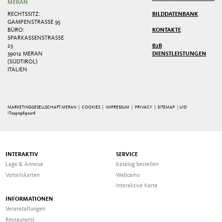
MERAN
RECHTSSITZ:
BILDDATENBANK
GAMPENSTRASSE 95
BÜRO:
KONTAKTE
SPARKASSENSTRASSE 2
3
B2B
39012 MERAN
DIENSTLEISTUNGEN
(SÜDTIROL)
ITALIEN
MARKETINGGESELLSCHAFT MERAN |
COOKIES
|
IMPRESSUM
|
PRIVACY
|
SITEMAP
| UID
IT02509690216
INTERAKTIV
SERVICE
Lage & Anreise
Katalog bestellen
Vorteilskarten
Webcams
Interaktive Karte
INFORMATIONEN
Veranstaltungen
Restaurants