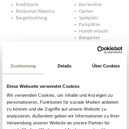
Kreditkarte
Barrierefrei
Bankomat/Maestro
Garten
Bargeldzahlung
Spielplatz
Parkplätze
Hunde erlaubt
Biergarten
Terrasse
Geeignet für Busse
Art der Küche
Zustimmung
Details
Über Cookies
Warme Küche
Südtiroler
Spezialitäten
Diese Webseite verwendet Cookies
Internationale Küche
Wir verwenden Cookies, um Inhalte und Anzeigen zu
Wildspezialitäten
Grillspezialitäten
personalisieren, Funktionen für soziale Medien anbieten
Spargelwochen
zu können und die Zugriffe auf unsere Website zu
Wildwochen
analysieren. Außerdem geben wir Informationen zu Ihrer
Kindermenüs
Verwendung unserer Website an unsere Partner für
Mittagsmenüs