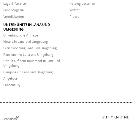
Lage & Anreise
Katalog bestellen
Lana Magazin
Wetter
Vorteilskarten
Presse
UNTERKÜNFTE IN LANA UND
UMGEBUNG
Unverbindliche Anfrage
Hotels in Lana und Umgebung
Ferienwohnung Lana und Umgebung
Pensionen in Lana und Umgebung
Urlaub auf dem Bauernhof in Lana und
Umgebung
Campings in Lana und Umgebung
Angebote
Lanaquality
DE
//
IT
//
EN
//
NL