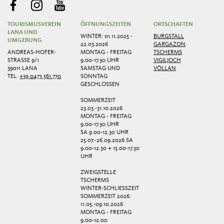
TOURISMUSVEREIN
ÖFFNUNGSZEITEN
ORTSCHAFTEN
LANA UND
WINTER: 01.11.2025 -
BURGSTALL
UMGEBUNG
22.03.2026
GARGAZON
ANDREAS-HOFER-
MONTAG - FREITAG
TSCHERMS
STRASSE 9/1
9.00-17.30 UHR
VIGILJOCH
39011 LANA
SAMSTAG UND
VÖLLAN
TEL.
+39 0473 561 770
SONNTAG
GESCHLOSSEN
SOMMERZEIT
23.03.-31.10.2026
MONTAG - FREITAG
9.00-17.30 UHR
SA 9.00-12.30 UHR
25.07.-26.09.2026 SA
9.00-12.30 + 15.00-17.30
UHR
ZWEIGSTELLE
TSCHERMS
WINTER-SCHLIESSZEIT
SOMMERZEIT 2026:
11.05.-09.10.2026
MONTAG - FREITAG
9.00-12.00