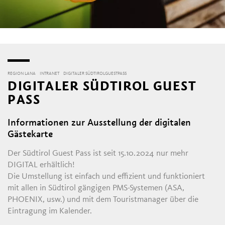
REGION LANA
INTRANET
DIGITALER SÜDTIROLGUESTPASS
DIGITALER SÜDTIROL GUEST
PASS
Informationen zur Ausstellung der digitalen
Gästekarte
Der Südtirol Guest Pass ist seit 15.10.2024 nur mehr
DIGITAL erhältlich!
Die Umstellung ist einfach und effizient und funktioniert
mit allen in Südtirol gängigen PMS-Systemen (ASA,
PHOENIX, usw.) und mit dem Touristmanager über die
Eintragung im Kalender.