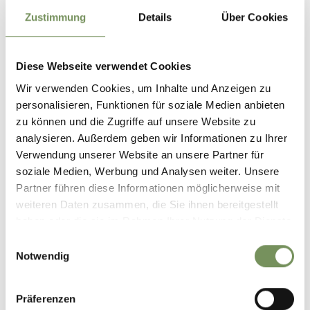
Zustimmung
Details
Über Cookies
ALTO ADIGE GUESTPASS - IMPOSTAZIONI E
INFORMAZIONI
Diese Webseite verwendet Cookies
PDF - 419,83 KB
HERUNTERLADEN
Wir verwenden Cookies, um Inhalte und Anzeigen zu
personalisieren, Funktionen für soziale Medien anbieten
zu können und die Zugriffe auf unsere Website zu
AGBS UND DSGVO ERGÄNZUNG DE
analysieren. Außerdem geben wir Informationen zu Ihrer
Verwendung unserer Website an unsere Partner für
PDF - 64,07 KB
soziale Medien, Werbung und Analysen weiter. Unsere
HERUNTERLADEN
Partner führen diese Informationen möglicherweise mit
weiteren Daten zusammen, die Sie ihnen bereitgestellt
haben oder die sie im Rahmen Ihrer Nutzung der Dienste
LEISTUNGEN SÜDTIROL GUEST PASS 2025
gesammelt haben.
Einwilligungsauswahl
PDF - 1,28 MB
Notwendig
HERUNTERLADEN
Präferenzen