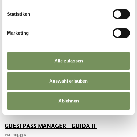
AGBS UND DSGVO ERGÄNZUNG IT
Statistiken
PDF - 66,83 KB
HERUNTERLADEN
Marketing
AGBS UND DSGVO ERGÄNZUNG EN
PDF - 67,24 KB
Alle zulassen
HERUNTERLADEN
Auswahl erlauben
GUESTPASS MANAGER - HANDBUCH
PDF - 195,49 KB
Ablehnen
HERUNTERLADEN
GUESTPASS MANAGER - GUIDA IT
PDF - 174,43 KB