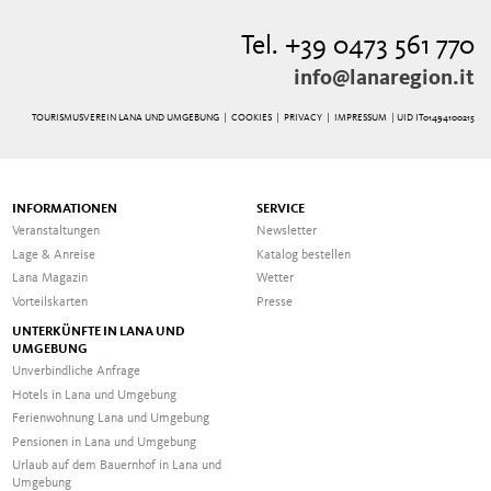
Tel. +39 0473 561 770
info@lanaregion.it
TOURISMUSVEREIN LANA UND UMGEBUNG |
COOKIES
|
PRIVACY
|
IMPRESSUM
| UID IT01494100215
INFORMATIONEN
SERVICE
Veranstaltungen
Newsletter
Lage & Anreise
Katalog bestellen
Lana Magazin
Wetter
Vorteilskarten
Presse
UNTERKÜNFTE IN LANA UND
UMGEBUNG
Unverbindliche Anfrage
Hotels in Lana und Umgebung
Ferienwohnung Lana und Umgebung
Pensionen in Lana und Umgebung
Urlaub auf dem Bauernhof in Lana und
Umgebung