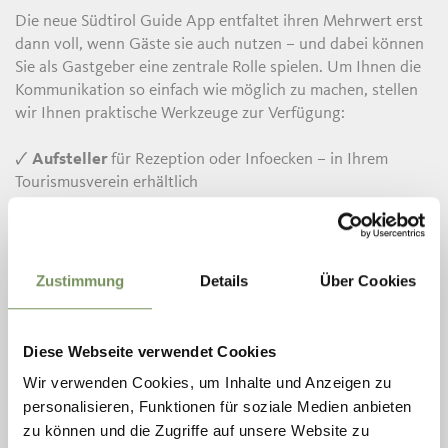
Die neue Südtirol Guide App entfaltet ihren Mehrwert erst
dann voll, wenn Gäste sie auch nutzen – und dabei können
Sie als Gastgeber eine zentrale Rolle spielen. Um Ihnen die
Kommunikation so einfach wie möglich zu machen, stellen
wir Ihnen praktische Werkzeuge zur Verfügung:
🗸
Aufsteller
für Rezeption oder Infoecken – in Ihrem
Tourismusverein erhältlich
🗸
Einleger
für Gästemappen im A4-Format (zum
Selbstdrucken)
🗸
Plakat
im A3-Format (zum Selbstdrucken)
🗸
Textbausteine
und Bildmaterial für Ihre Website,
Zustimmung
Details
Über Cookies
Newsletter oder Social-Media-Kanäle
🗸
Video
für Ihre Kommunikation
🗸
Grafik
für die Morgenpost
Diese Webseite verwendet Cookies
Wir verwenden Cookies, um Inhalte und Anzeigen zu
Hier klicken, um die Kommunikations-Tools
personalisieren, Funktionen für soziale Medien anbieten
herunterzuladen
zu können und die Zugriffe auf unsere Website zu