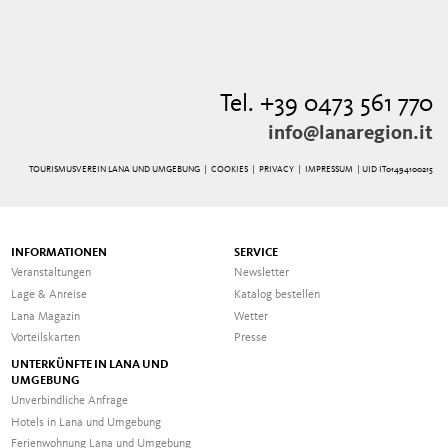
Tel. +39 0473 561 770
info@lanaregion.it
TOURISMUSVEREIN LANA UND UMGEBUNG |
COOKIES
|
PRIVACY
|
IMPRESSUM
| UID IT01494100215
INFORMATIONEN
SERVICE
Veranstaltungen
Newsletter
Lage & Anreise
Katalog bestellen
Lana Magazin
Wetter
Vorteilskarten
Presse
UNTERKÜNFTE IN LANA UND
UMGEBUNG
Unverbindliche Anfrage
Hotels in Lana und Umgebung
Ferienwohnung Lana und Umgebung