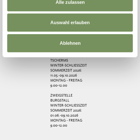
GESCHLOSSEN
Alle zulassen
SOMMERZEIT
23.03.-31.10.2026
MONTAG - FREITAG
Auswahl erlauben
9.00-17.30 UHR
SA 9.00-12.30 UHR
25.07.-26.09.2026 SA
9.00-12.30 + 15.00-17.30
Ablehnen
UHR
ZWEIGSTELLE
TSCHERMS
WINTER-SCHLIESSZEIT
SOMMERZEIT 2026:
11.05.-09.10.2026
MONTAG - FREITAG
9.00-12.00
ZWEIGSTELLE
BURGSTALL
WINTER-SCHLIESSZEIT
SOMMERZEIT 2026:
01.06.-09.10.2026
MONTAG - FREITAG
9.00-12.00