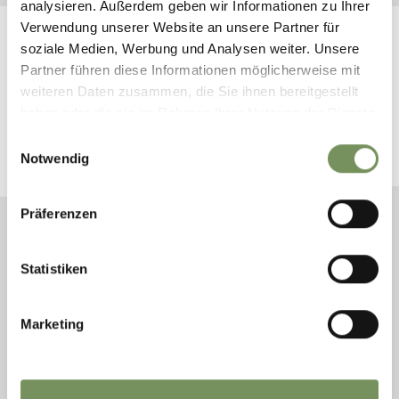
analysieren. Außerdem geben wir Informationen zu Ihrer
Verwendung unserer Website an unsere Partner für
soziale Medien, Werbung und Analysen weiter. Unsere
Partner führen diese Informationen möglicherweise mit
weiteren Daten zusammen, die Sie ihnen bereitgestellt
BLEIB MIT UNS IN VERBINDUNG
haben oder die sie im Rahmen Ihrer Nutzung der Dienste
gesammelt haben.
Einwilligungsauswahl
News und Infos direkt in dein Postfach
Notwendig
NEWSLETTER ANMELDEN
Präferenzen
Statistiken
TOURISMUSVEREIN
ÖFFNUNGSZEITEN
ORTSCHAFTEN
LANA UND
WINTER: 01.11.2025 -
BURGSTALL
Marketing
UMGEBUNG
22.03.2026
GARGAZON
ANDREAS-HOFER-
MONTAG - FREITAG
TSCHERMS
STRASSE 9/1
9.00-17.30 UHR
VIGILJOCH
39011 LANA
SAMSTAG UND
VÖLLAN
TEL.
+39 0473 561 770
SONNTAG