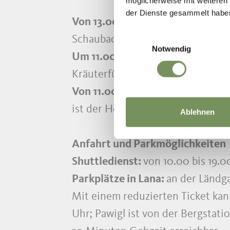
möglicherweise mit weiteren
der Dienste gesammelt habe
Von 13.00 bis 15.30 Uhr
Einwilligungsauswahl
Schaubacken beim Stuberhof
Notwendig
Um 11.00 Uhr und 13.30 Uhr
Kräuterführung beim Wieserhof
Von 11.00 bis 17.00 Uhr
ist der Hofladen beim Wieserhof 
Ablehnen
Anfahrt und Parkmöglichkeiten
Shuttledienst:
von 10.00 bis 19.
Parkplätze in Lana:
an der Ländg
Mit einem reduzierten Ticket kan
Uhr; Pawigl ist von der Bergstatio