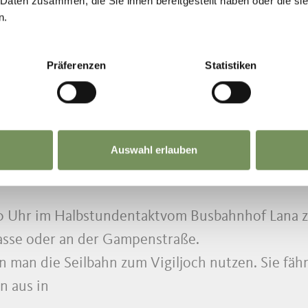
 Daten zusammen, die Sie ihnen bereitgestellt haben oder die s
n.
Präferenzen
Statistiken
geöffnet
Auswahl erlauben
00 Uhr im Halbstundentakt
vom Busbahnhof Lana z
asse oder an der Gampenstraße.
n man die Seilbahn zum Vigiljoch nutzen. Sie fäh
n aus in