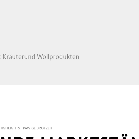
t Kräuterund Wollprodukten
HIGHLIGHTS
PAWIGL BROTZEIT