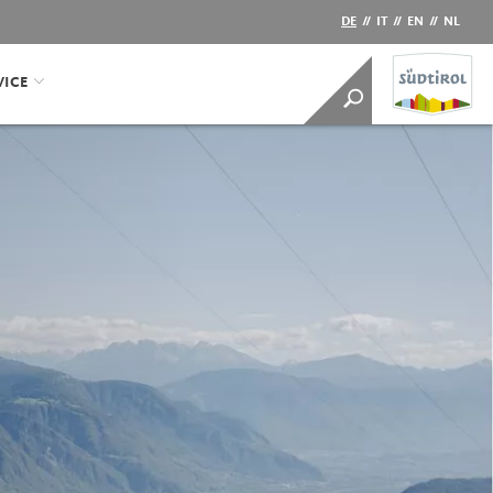
DE
//
IT
//
EN
//
NL
VICE