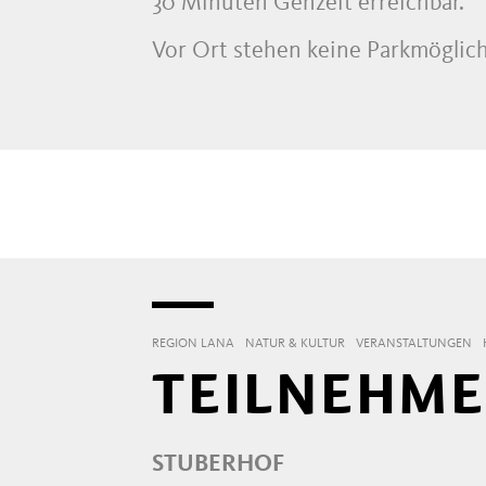
30 Minuten Gehzeit erreichbar.
Vor Ort stehen keine Parkmöglich
REGION LANA
NATUR & KULTUR
VERANSTALTUNGEN
TEILNEHME
STUBERHOF