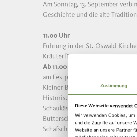
Am Sonntag, 13. September verbin
Geschichte und die alte Traditio
11.00 Uhr
Führung in der St.-Oswald-Kirc
Kräuterführung
Ab 11.00 Uhr
am Festplatz beim Pawigler Wirt
Zustimmung
Kleiner Bauernmarkt und Verkos
Historische Getreidemühle & Me
Diese Webseite verwendet 
Schaukäserei
Wir verwenden Cookies, um I
Butterschlagen
und die Zugriffe auf unsere 
Schafscheren
Website an unsere Partner fü