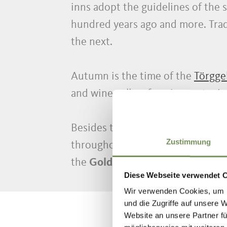
inns adopt the guidelines of the 
hundred years ago and more. Tra
the next.
Autumn is the time of the
Törgge
and wine cellars feasting on typic
Besides the
Törggelen festival a
Zustimmung
throughout the year in
numerous
the
Goldener Herbsttag gourmet 
Diese Webseite verwendet 
Wir verwenden Cookies, um I
und die Zugriffe auf unsere 
Website an unsere Partner fü