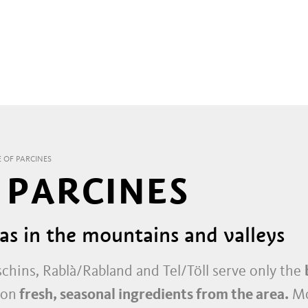
E OF PARCINES
 PARCINES
s in the mountains and valleys
schins, Rablà/Rabland and Tel/Töll serve only the
 on
fresh, seasonal ingredients from the area.
Mo