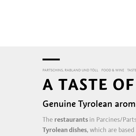
PARTSCHINS, RABLAND UND TÖLL
FOOD & WINE
TAST
A TASTE OF
Genuine Tyrolean aroma
The
restaurants
in Parcines/Part
Tyrolean dishes
, which are based