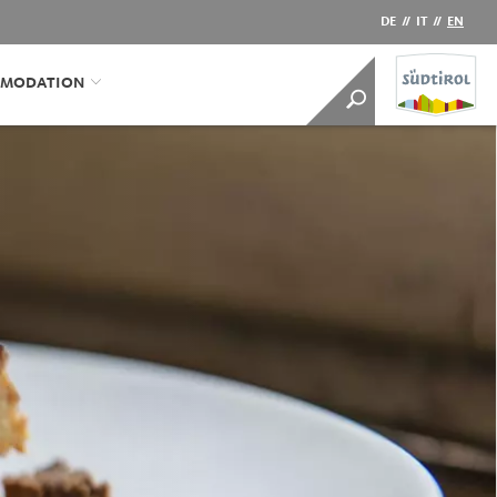
DE
//
IT
//
EN
MODATION