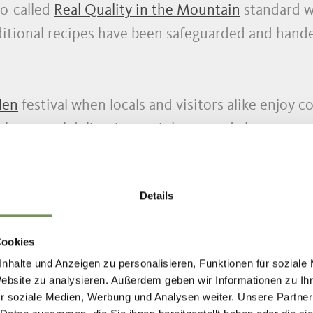
so-called
Real Quality in the Mountain
standard w
ditional recipes have been safeguarded and han
len
festival when locals and visitors alike enjoy c
al seasonal delicacies, mainly roasted chestnuts 
t the Gaudententurm estate,
the gourmet culture
Details
 other gastronomic events
such as the Wine Fest
hiking tour.
Cookies
nhalte und Anzeigen zu personalisieren, Funktionen für soziale
Website zu analysieren. Außerdem geben wir Informationen zu I
r soziale Medien, Werbung und Analysen weiter. Unsere Partner