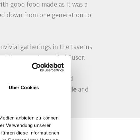
ith good food made as it was a
ded down from one generation to
onvivial gatherings in the taverns
and the new wine, called Suser.
 in Parcines is celebrated
Über Cookies
ival in
Stachelburg Castle
and
 Medien anbieten zu können
hrer Verwendung unserer
 führen diese Informationen