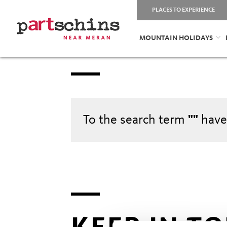
PLACES TO EXPERIENCE
MOUNTAIN HOLIDAYS
To the search term
""
have
KEEP IN T