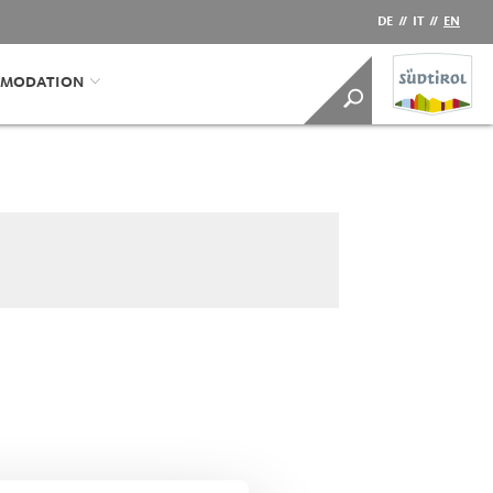
DE
//
IT
//
EN
MODATION