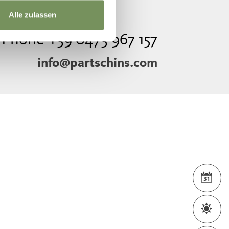
Alle zulassen
Phone +39 0473 967 157
info@partschins.com
EVE
WEA