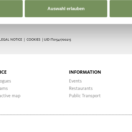
Auswahl erlauben
LEGAL NOTICE
|
COOKIES
| UID IT01541700215
ICE
INFORMATION
logues
Events
ams
Restaurants
active map
Public Transport