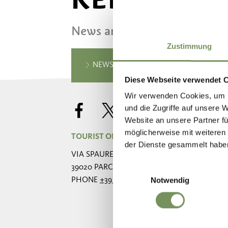
News and information direct
Zustimmung
NEWSLETTER SIGN UP
Diese Webseite verwendet 
Wir verwenden Cookies, um I
und die Zugriffe auf unsere 
Website an unsere Partner fü
möglicherweise mit weiteren
TOURIST OFFICE PARCINES, RABLÀ AND TE
der Dienste gesammelt habe
VIA SPAUREGG, 10
39020 PARCINES
Einwilligungsauswahl
Notwendig
PHONE
+39 0473 967 157