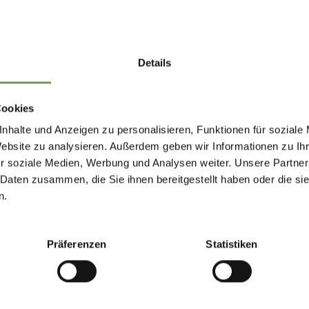
ly in your mailbox
Details
Cookies
nhalte und Anzeigen zu personalisieren, Funktionen für soziale
Website zu analysieren. Außerdem geben wir Informationen zu I
r soziale Medien, Werbung und Analysen weiter. Unsere Partner
 Daten zusammen, die Sie ihnen bereitgestellt haben oder die s
L
OPENING HOURS - TOURIST OFFICE PARCINES
n.
AND RABLÀ
24-INFOPOINT TO FREE ACCOMMODATIONS IN
Präferenzen
Statistiken
BOTH OFFICES.
SUNDAYS AND HOLIDAYS CLOSED.
DETAILS OPENING HOURS...