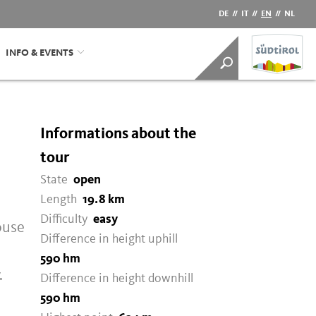
DE
//
IT
//
EN
//
NL
INFO & EVENTS
Informations about the
tour
State
open
Length
19.8 km
Difficulty
easy
ouse
Difference in height uphill
590 hm
.
Difference in height downhill
590 hm