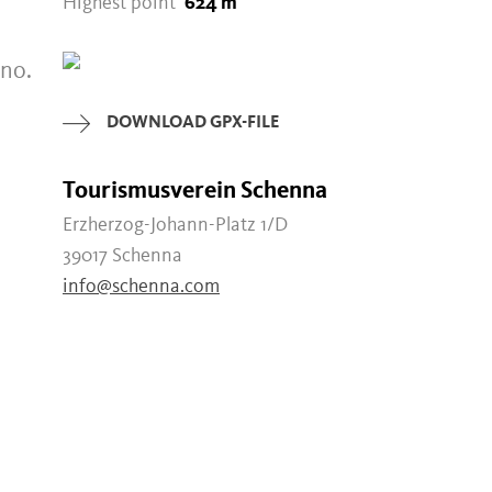
Highest point
624 m
ano.
DOWNLOAD GPX-FILE
Tourismusverein Schenna
Erzherzog-Johann-Platz 1/D
39017 Schenna
info@schenna.com