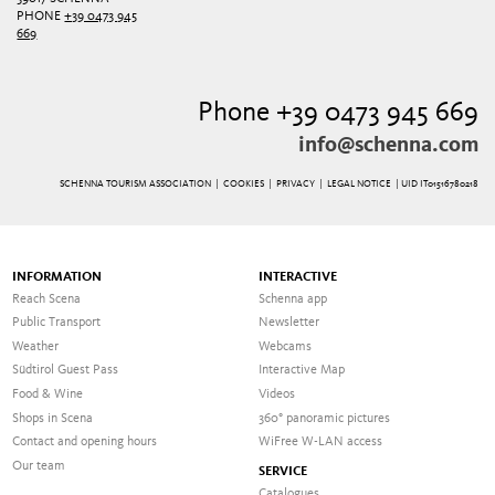
PHONE
+39 0473 945
669
Phone +39 0473 945 669
info@schenna.com
SCHENNA TOURISM ASSOCIATION |
COOKIES
|
PRIVACY
|
LEGAL NOTICE
| UID IT01516780218
INFORMATION
INTERACTIVE
Reach Scena
Schenna app
Public Transport
Newsletter
Weather
Webcams
Südtirol Guest Pass
Interactive Map
Food & Wine
Videos
Shops in Scena
360° panoramic pictures
Contact and opening hours
WiFree W-LAN access
Our team
SERVICE
Catalogues