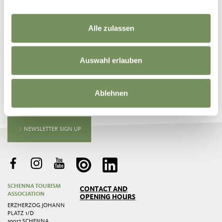
Alle zulassen
Auswahl erlauben
KEEP IN TOUCH WITH US
Ablehnen
News and information directly in your mailbox
NEWSLETTER SIGN UP
SCHENNA TOURISM
CONTACT AND
ASSOCIATION
OPENING HOURS
ERZHERZOG JOHANN
PLATZ 1/D
39017 SCHENNA