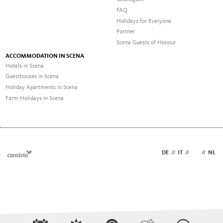
FAQ
Holidays for Everyone
Partner
Scena Guests of Honour
ACCOMMODATION IN SCENA
Hotels in Scena
Guesthouses in Scena
Holiday Apartments in Scena
Farm Holidays in Scena
DE
//
IT
//
EN
//
NL