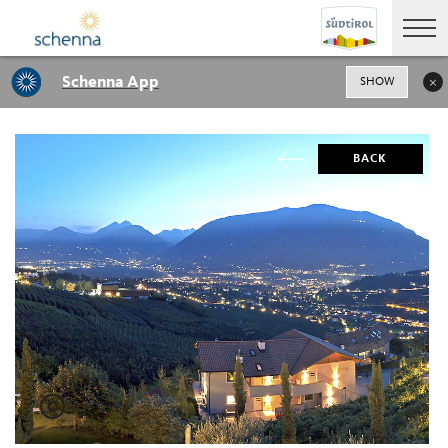
Schenna App
SHOW
BACK