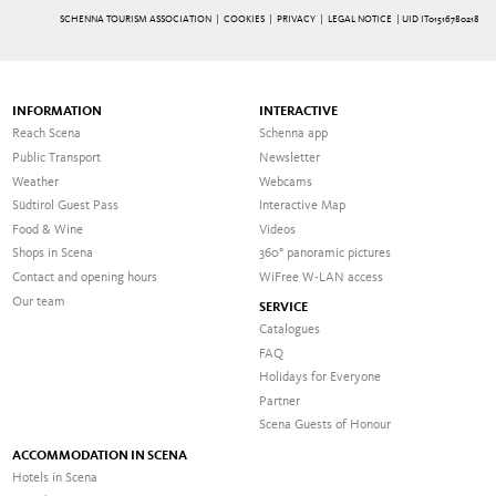
SCHENNA TOURISM ASSOCIATION |
COOKIES
|
PRIVACY
|
LEGAL NOTICE
| UID IT01516780218
INFORMATION
INTERACTIVE
Reach Scena
Schenna app
Public Transport
Newsletter
Weather
Webcams
Südtirol Guest Pass
Interactive Map
Food & Wine
Videos
Shops in Scena
360° panoramic pictures
Contact and opening hours
WiFree W-LAN access
Our team
SERVICE
Catalogues
FAQ
Holidays for Everyone
Partner
Scena Guests of Honour
ACCOMMODATION IN SCENA
Hotels in Scena