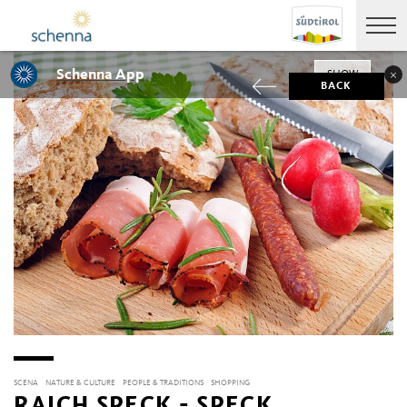
Schenna App
SHOW
BACK
SCENA
NATURE & CULTURE
PEOPLE & TRADITIONS
SHOPPING
RAICH SPECK - SPECK