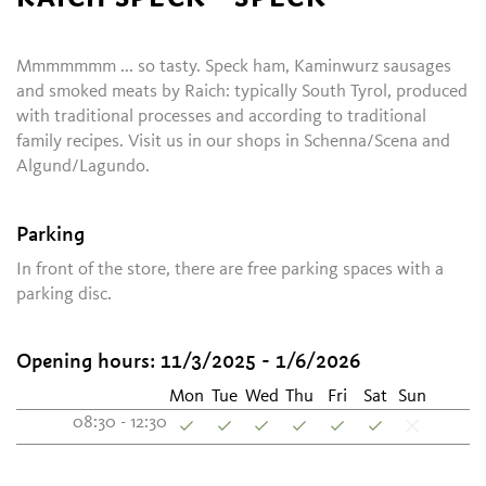
Mmmmmmm ... so tasty. Speck ham, Kaminwurz sausages
and smoked meats by Raich: typically South Tyrol, produced
with traditional processes and according to traditional
family recipes. Visit us in our shops in Schenna/Scena and
Algund/Lagundo.
Parking
In front of the store, there are free parking spaces with a
parking disc.
Opening hours:
11/3/2025 - 1/6/2026
Mon
Tue
Wed
Thu
Fri
Sat
Sun
08:30 - 12:30