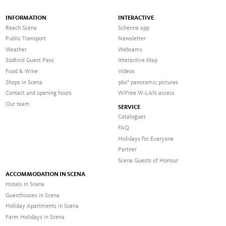
INFORMATION
INTERACTIVE
Reach Scena
Schenna app
Public Transport
Newsletter
Weather
Webcams
Südtirol Guest Pass
Interactive Map
Food & Wine
Videos
Shops in Scena
360° panoramic pictures
Contact and opening hours
WiFree W-LAN access
Our team
SERVICE
Catalogues
FAQ
Holidays for Everyone
Partner
Scena Guests of Honour
ACCOMMODATION IN SCENA
Hotels in Scena
Guesthouses in Scena
Holiday Apartments in Scena
Farm Holidays in Scena