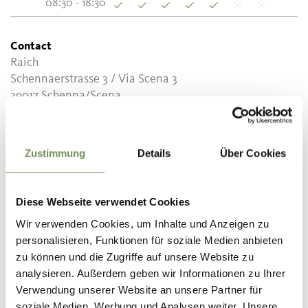
08:30 - 18:30
Contact
Raich
Schennaerstrasse 3 / Via Scena 3
39017
Schenna/Scena
info@raich-speck.it
www.raich-speck.it
Zustimmung
Details
Über Cookies
T
+39 0473 943040
Diese Webseite verwendet Cookies
Wir verwenden Cookies, um Inhalte und Anzeigen zu
personalisieren, Funktionen für soziale Medien anbieten
DID YOU FIND THIS CONTENT HELPFUL?
zu können und die Zugriffe auf unsere Website zu
analysieren. Außerdem geben wir Informationen zu Ihrer
YES
NO
Verwendung unserer Website an unsere Partner für
soziale Medien, Werbung und Analysen weiter. Unsere