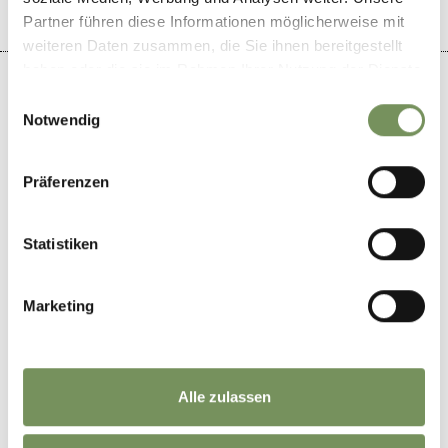
Partner führen diese Informationen möglicherweise mit
weiteren Daten zusammen, die Sie ihnen bereitgestellt
haben oder die sie im Rahmen Ihrer Nutzung der Dienste
gesammelt haben.
Einwilligungsauswahl
Notwendig
+
Präferenzen
−
Statistiken
Marketing
Alle zulassen