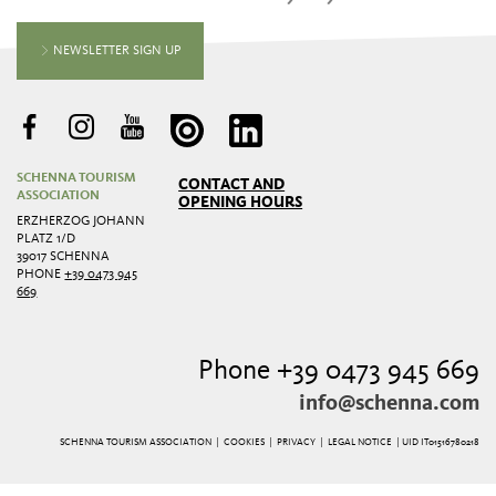
NEWSLETTER SIGN UP
SCHENNA TOURISM
CONTACT AND
ASSOCIATION
OPENING HOURS
ERZHERZOG JOHANN
PLATZ 1/D
39017 SCHENNA
PHONE
+39 0473 945
669
Phone +39 0473 945 669
info@schenna.com
SCHENNA TOURISM ASSOCIATION |
COOKIES
|
PRIVACY
|
LEGAL NOTICE
| UID IT01516780218