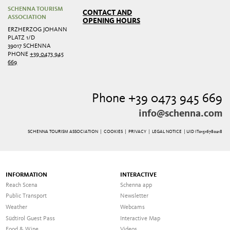
SCHENNA TOURISM
CONTACT AND
ASSOCIATION
OPENING HOURS
ERZHERZOG JOHANN
PLATZ 1/D
39017 SCHENNA
PHONE
+39 0473 945
669
Phone +39 0473 945 669
info@schenna.com
SCHENNA TOURISM ASSOCIATION |
COOKIES
|
PRIVACY
|
LEGAL NOTICE
| UID IT01516780218
INFORMATION
INTERACTIVE
Reach Scena
Schenna app
Public Transport
Newsletter
Weather
Webcams
Südtirol Guest Pass
Interactive Map
Food & Wine
Videos