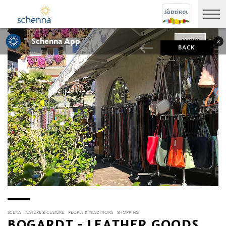
Schenna App
SHOW
BACK
SCENA
NATURE & CULTURE
PEOPLE & TRADITIONS
SHOPPING
BOGARDT - LEATHER GOODS