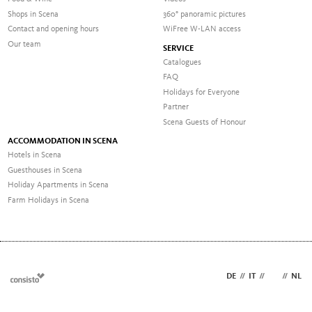
Shops in Scena
360° panoramic pictures
Contact and opening hours
WiFree W-LAN access
Our team
SERVICE
Catalogues
FAQ
Holidays for Everyone
Partner
Scena Guests of Honour
ACCOMMODATION IN SCENA
Hotels in Scena
Guesthouses in Scena
Holiday Apartments in Scena
Farm Holidays in Scena
DE
//
IT
//
EN
//
NL