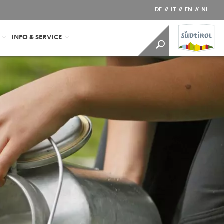
DE
//
IT
//
EN
//
NL
INFO & SERVICE