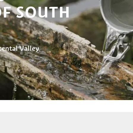
OF SOUTH
ental Valley