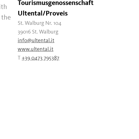
Tourismusgenossenschaft
ith
Ultental/Proveis
 the
St. Walburg Nr. 104
h
39016 St. Walburg
info@ultental.it
www.ultental.it
T
+39 0473 795387