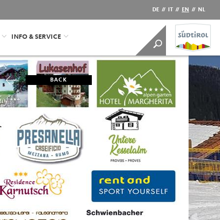
DE
//
IT
//
EN
//
NL
INFO & SERVICE
BACK