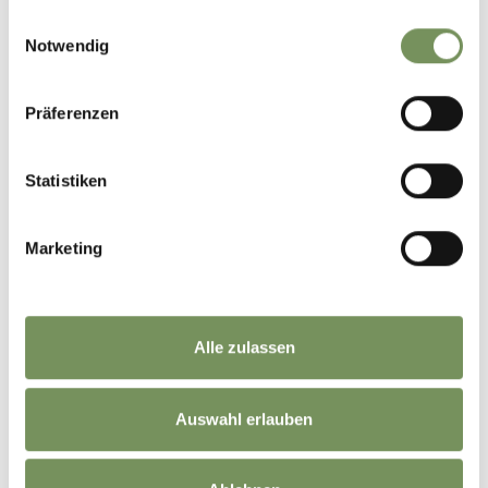
gesammelt haben.
Einwilligungsauswahl
Notwendig
Präferenzen
TOURISMUSVEREIN HAFLING-VÖRAN-MERAN 2000 | 08/07/2025
Statistiken
IL CONTENUTO VI È STATO UTILE?
SÌ
NO
Marketing
Fai partecipare i tuoi amici ...
Condividi le storie sul tuo profilo e fai sapere ai tuoi amici quello che ti ha
Alle zulassen
entusiasmato!
Share
Auswahl erlauben