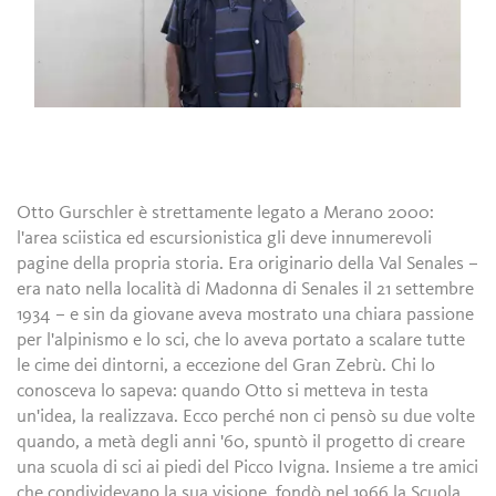
Otto Gurschler è strettamente legato a Merano 2000:
l'area sciistica ed escursionistica gli deve innumerevoli
pagine della propria storia. Era originario della Val Senales –
era nato nella località di Madonna di Senales il 21 settembre
1934 – e sin da giovane aveva mostrato una chiara passione
per l'alpinismo e lo sci, che lo aveva portato a scalare tutte
le cime dei dintorni, a eccezione del Gran Zebrù. Chi lo
conosceva lo sapeva: quando Otto si metteva in testa
un'idea, la realizzava. Ecco perché non ci pensò su due volte
quando, a metà degli anni '60, spuntò il progetto di creare
una scuola di sci ai piedi del Picco Ivigna. Insieme a tre amici
che condividevano la sua visione, fondò nel 1966 la Scuola