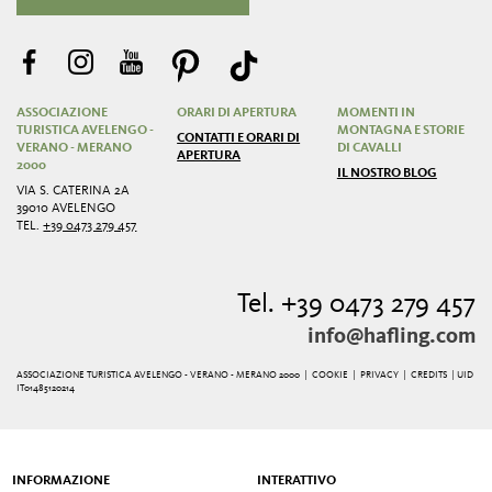
ASSOCIAZIONE
ORARI DI APERTURA
MOMENTI IN
TURISTICA AVELENGO -
MONTAGNA E STORIE
CONTATTI E ORARI DI
VERANO - MERANO
DI CAVALLI
APERTURA
2000
IL NOSTRO BLOG
VIA S. CATERINA 2A
39010 AVELENGO
TEL.
+39 0473 279 457
Tel. +39 0473 279 457
info@hafling.com
ASSOCIAZIONE TURISTICA AVELENGO - VERANO - MERANO 2000 |
COOKIE
|
PRIVACY
|
CREDITS
| UID
IT01485120214
INFORMAZIONE
INTERATTIVO