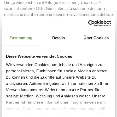
Giogo Missenstein e il Rifugio Kesselberg. Una cosa è
sicura: il sentiero Otto Gurschler sarà solo uno dei tanti
ricordi che manterranno per sempre viva la memoria del suo
creatore.
Una curiosità: Gli ometti di pietra lungo il sentiero Otto
Zustimmung
Details
Über Cookies
Gurschler li ha eretti Otto stesso per indicare agli escursionisti
il percorso, reso alle volte incerto dalle cornici di neve. Poco a
poco, ricostruire gli ometti crollati e abbellirli con sculture
Diese Webseite verwendet Cookies
decorative è divenuto per lui una sorta di hobby.
Wir verwenden Cookies, um Inhalte und Anzeigen zu
personalisieren, Funktionen für soziale Medien anbieten
zu können und die Zugriffe auf unsere Website zu
analysieren. Außerdem geben wir Informationen zu Ihrer
Verwendung unserer Website an unsere Partner für
soziale Medien, Werbung und Analysen weiter. Unsere
Partner führen diese Informationen möglicherweise mit
weiteren Daten zusammen, die Sie ihnen bereitgestellt
haben oder die sie im Rahmen Ihrer Nutzung der Dienste