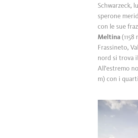
Schwarzeck, lu
sperone merid
con le sue fra
Meltina
(1158
Frassineto, Va
nord si trova 
All'estremo no
m) con i quart