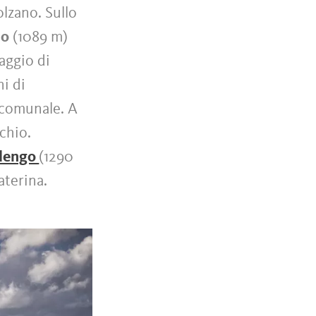
olzano. Sullo
io
(1089 m)
laggio di
i di
o comunale. A
chio.
lengo
(1290
aterina.