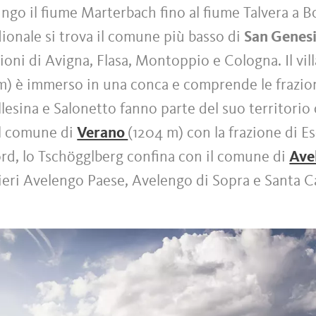
ngo il fiume Marterbach fino al fiume Talvera a B
ionale si trova il comune più basso di
San Genes
zioni di Avigna, Flasa, Montoppio e Cologna. Il vil
 m) è immerso in una conca e comprende le frazion
llesina e Salonetto fanno parte del suo territori
il comune di
Verano
(1204 m) con la frazione di Es
rd, lo Tschögglberg confina con il comune di
Ave
ieri Avelengo Paese, Avelengo di Sopra e Santa C