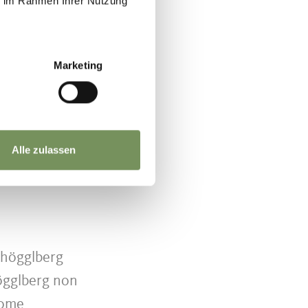
ie im Rahmen Ihrer Nutzung
 siamo rivolti
no, che ci ha
Marketing
 Tschöggl
 prestito dal
 fa un
 d'albero".
Alle zulassen
omo "goffo",
chögglberg
högglberg non
nome