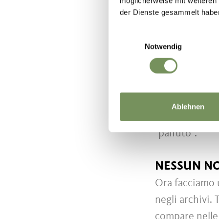
möglicherweise mit weiteren
der Dienste gesammelt habe
Per saperne di 
all'esperto di
Einwilligungsauswahl
Notwendig
spiegato l'eti
significa 'arru
romancio alpin
paragone con l
Ablehnen
Secondo Ortne
"paffuto".
NESSUN NO
Ora facciamo 
negli archivi.
compare nelle 