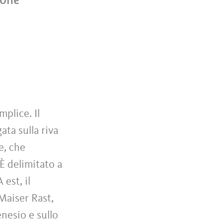
plice. Il
ta sulla riva
e, che
È delimitato a
 est, il
 Maiser Rast,
enesio e sullo