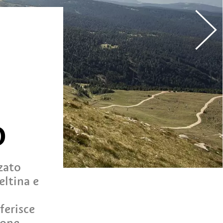
O
zato
eltina e
ferisce
ione