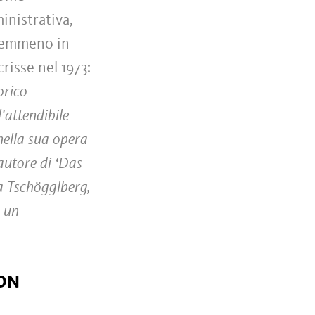
inistrativa,
 nemmeno in
risse nel 1973:
orico
'attendibile
 nella sua opera
autore di ‘Das
la Tschögglberg,
a un
CON