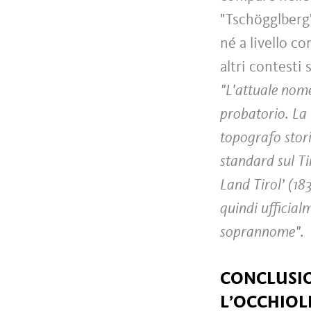
"Tschögglberg"
né a livello c
altri contesti 
"L'attuale nom
probatorio. La 
topografo storic
standard sul Ti
Land Tirol’ (18
quindi ufficial
soprannome".
CONCLUSIO
L’OCCHIOL