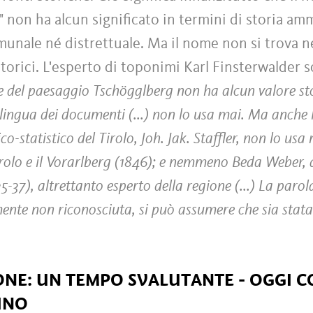
 non ha alcun significato in termini di storia amm
omunale né distrettuale. Ma il nome non si trova
storici. L'esperto di toponimi Karl Finsterwalder sc
e del paesaggio Tschögglberg non ha alcun valore st
lingua dei documenti (...) non lo usa mai. Ma anche l
o-statistico del Tirolo, Joh. Jak. Staffler, non lo usa
rolo e il Vorarlberg (1846); e nemmeno Beda Weber, 
35-37), altrettanto esperto della regione (...) La paro
mente non riconosciuta, si può assumere che sia stat
NE: UN TEMPO SVALUTANTE - OGGI 
INO