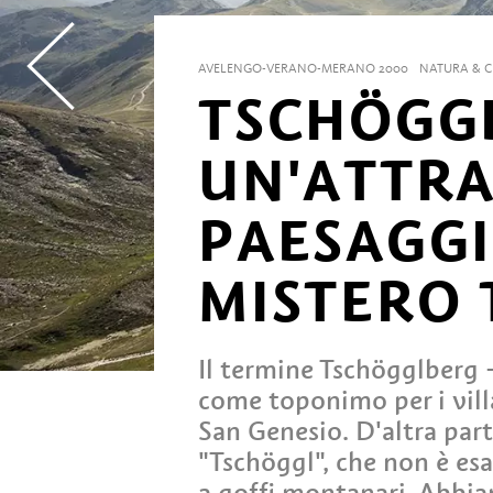
AVELENGO-VERANO-MERANO 2000
NATURA & 
TSCHÖGG
UN'ATTR
PAESAGGI
MISTERO
Il termine Tschögglberg –
come toponimo per i vill
San Genesio. D'altra par
"Tschöggl", che non è es
a goffi montanari. Abbia