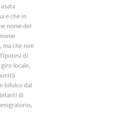
 usata
sa e che in
ome nome del
annome
o, ma che non
'ipotesi di
 giro locale,
munità
n bifolco dal
itanti di
enigratorio,