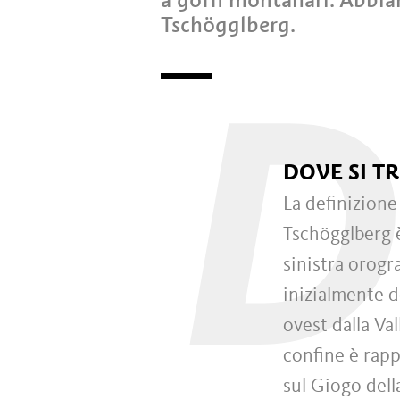
Tschögglberg.
D
DOVE SI T
La definizione
Tschögglberg è
sinistra orogr
inizialmente 
ovest dalla Val
confine è rapp
sul Giogo dell