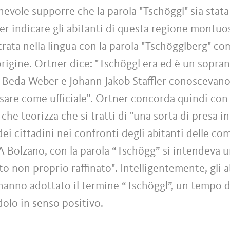
nevole supporre che la parola "Tschöggl" sia stata
er indicare gli abitanti di questa regione montuo
trata nella lingua con la parola "Tschögglberg" c
origine. Ortner dice: "Tschöggl era ed è un sopr
 Beda Weber e Johann Jakob Staffler conoscevan
sare come ufficiale". Ortner concorda quindi con l
che teorizza che si tratti di "una sorta di presa in
dei cittadini nei confronti degli abitanti delle co
 A Bolzano, con la parola “Tschögg” si intendeva u
non proprio raffinato". Intelligentemente, gli ab
hanno adottato il termine “Tschöggl”, un tempo d
olo in senso positivo.