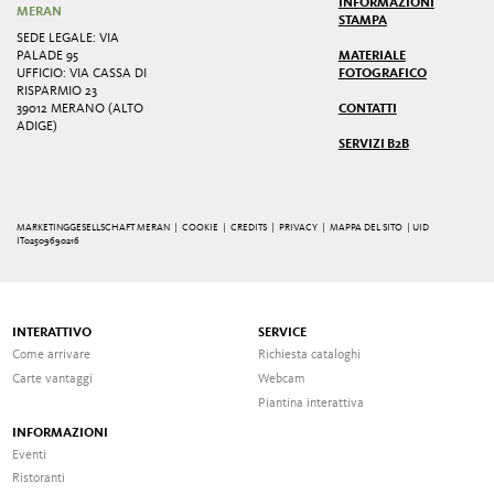
INFORMAZIONI
MERAN
STAMPA
SEDE LEGALE: VIA
PALADE 95
MATERIALE
UFFICIO: VIA CASSA DI
FOTOGRAFICO
RISPARMIO 23
39012 MERANO (ALTO
CONTATTI
ADIGE)
SERVIZI B2B
MARKETINGGESELLSCHAFT MERAN |
COOKIE
|
CREDITS
|
PRIVACY
|
MAPPA DEL SITO
| UID
IT02509690216
INTERATTIVO
SERVICE
Come arrivare
Richiesta cataloghi
Carte vantaggi
Webcam
Piantina interattiva
INFORMAZIONI
Eventi
Ristoranti