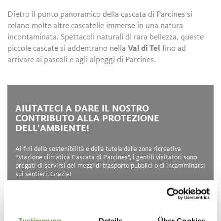
Dietro il punto panoramico della cascata di Parcines si
celano molte altre cascatelle immerse in una natura
incontaminata. Spettacoli naturali di rara bellezza, queste
piccole cascate si addentrano nella
Val di Tel
fino ad
arrivare ai pascoli e agli alpeggi di Parcines.
AIUTATECI A DARE IL NOSTRO
CONTRIBUTO ALLA PROTEZIONE
DELL'AMBIENTE!
Ai fini della sostenibilità e della tutela della zona ricreativa
“stazione climatica Cascata di Parcines”, i gentili visitatori sono
pregati di servirsi dei mezzi di trasporto pubblici o di incamminarsi
sui sentieri. Grazie!
Ricerca orari:
https://www.suedtirolmobil.info/it/
Zustimmung
Details
Über Cookies