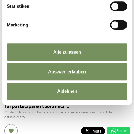
Statistiken
ESCURSIONE
CLIMATOTERAPEUTICA
NOTTURNA ALLA
Marketing
CASCATA DI PARCINES
Alle zulassen
IL CONTENUTO VI È STATO UTILE?
SÌ
NO
Auswahl erlauben
Ablehnen
Fai partecipare i tuoi amici ...
Condividi le storie sul tuo profilo e fai sapere ai tuoi amici quello che ti ha
entusiasmato!
Share