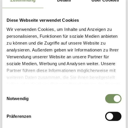
Diese Webseite verwendet Cookies
Wir verwenden Cookies, um Inhalte und Anzeigen zu
personalisieren, Funktionen für soziale Medien anbieten
zu können und die Zugriffe auf unsere Website zu
analysieren. Außerdem geben wir Informationen zu Ihrer
Verwendung unserer Website an unsere Partner für
soziale Medien, Werbung und Analysen weiter. Unsere
Partner führen diese Informationen möglicherweise mit
weiteren Daten zusammen, die Sie ihnen bereitgestellt
haben oder die sie im Rahmen Ihrer Nutzung der Dienste
gesammelt haben.
Einwilligungsauswahl
GSUND BLEIBM! SALUTE!
VOGLIA DI UNA SCARICA
TAKE CARE!
DI ADRENALINA?
Notwendig
Präferenzen