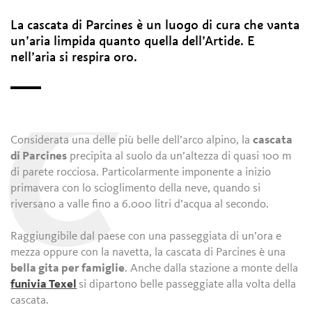
La cascata di Parcines è un luogo di cura che vanta
un’aria limpida quanto quella dell’Artide. E
nell’aria si respira oro.
C
Considerata una delle più belle dell’arco alpino, la
cascata
di Parcines
precipita al suolo da un’altezza di quasi 100 m
di parete rocciosa. Particolarmente imponente a inizio
primavera con lo scioglimento della neve, quando si
riversano a valle fino a 6.000 litri d’acqua al secondo.
Raggiungibile dal paese con una passeggiata di un’ora e
mezza oppure con la navetta, la cascata di Parcines è una
bella gita per famiglie
. Anche dalla stazione a monte della
funivia Texel
si dipartono belle passeggiate alla volta della
cascata.