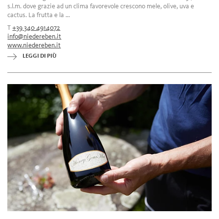
s.l.m. dove grazie ad un clima favorevole crescono mele, olive, uva e
cactus. La frutta e la ...
T
+39 340 4914072
info@niedereben.it
www.niedereben.it
LEGGI DI PIÙ