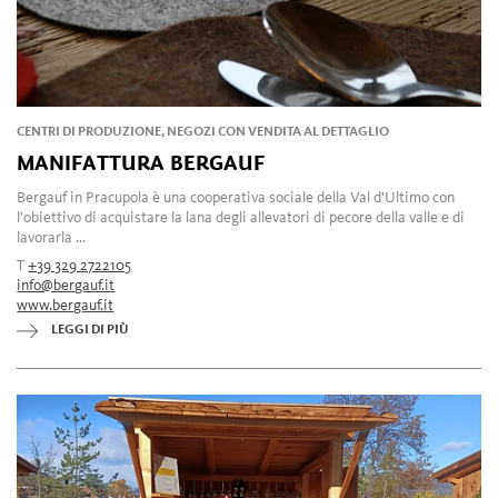
CENTRI DI PRODUZIONE, NEGOZI CON VENDITA AL DETTAGLIO
MANIFATTURA BERGAUF
Bergauf in Pracupola è una cooperativa sociale della Val d'Ultimo con
l'obiettivo di acquistare la lana degli allevatori di pecore della valle e di
lavorarla ...
T
+39 329 2722105
info@bergauf.it
www.bergauf.it
LEGGI DI PIÙ