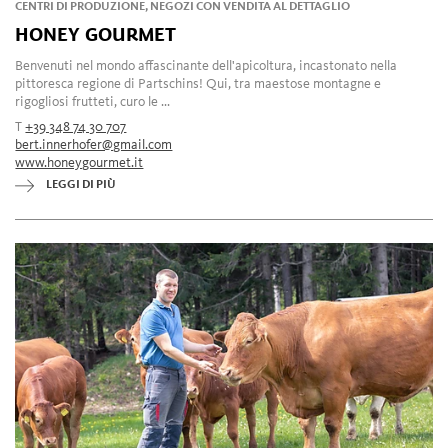
CENTRI DI PRODUZIONE, NEGOZI CON VENDITA AL DETTAGLIO
HONEY GOURMET
Benvenuti nel mondo affascinante dell'apicoltura, incastonato nella
pittoresca regione di Partschins! Qui, tra maestose montagne e
rigogliosi frutteti, curo le ...
T
+39 348 74 30 707
bert.innerhofer@gmail.com
www.honeygourmet.it
LEGGI DI PIÙ