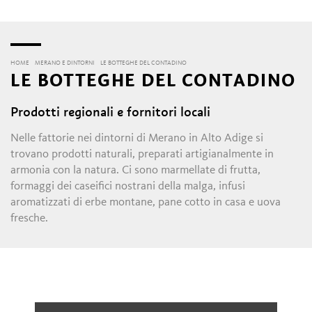
HOME
MERANO E DINTORNI
LE BOTTEGHE DEL CONTADINO
LE BOTTEGHE DEL CONTADINO
Prodotti regionali e fornitori locali
Nelle fattorie nei dintorni di Merano in Alto Adige si
trovano prodotti naturali, preparati artigianalmente in
armonia con la natura. Ci sono marmellate di frutta,
formaggi dei caseifici nostrani della malga, infusi
aromatizzati di erbe montane, pane cotto in casa e uova
fresche.