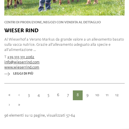
CENTRI DI PRODUZIONE, NEGOZI CON VENDITA AL DETTAGLIO
WIESER RIND
Al Wieserhof a Verano Markus da grande valore a un allevamento basato
sulla vacca nutrice. Grazie all'allevamento adeguato alla specie e
all'alimentazione ...
T
+39 333 331 2062
info@wieserrind.com
www.wieserrind.com
LEGGI DI PIÙ
«
‹
3
4
5
6
7
8
9
10
11
12
›
»
96 elementi su 12 pagine, visualizzati 57-64