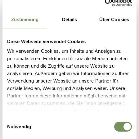
Zustimmung
Details
Über Cookies
Diese Webseite verwendet Cookies
Wir verwenden Cookies, um Inhalte und Anzeigen zu
personalisieren, Funktionen für soziale Medien anbieten
zu können und die Zugriffe auf unsere Website zu
analysieren. Außerdem geben wir Informationen zu Ihrer
Verwendung unserer Website an unsere Partner für
CENTRI DI PRODUZIONE, NEGOZI CON VENDITA AL DETTAGLIO
soziale Medien, Werbung und Analysen weiter. Unsere
MONTI COFFEE ROASTERY
Partner führen diese Informationen möglicherweise mit
La MONTI Coffee Roastery si trova a 1.818 metri di altitudine presso il
weiteren Daten zusammen, die Sie ihnen bereitgestellt
ristorante alpino Rotwand ad Avelengo ed è probabilmente una delle
haben oder die sie im Rahmen Ihrer Nutzung der Dienste
torrefazioni di ...
gesammelt haben.
T
+39 0473 279 335
Einwilligungsauswahl
rotwand@hotel-miramonti.com
Notwendig
www.hotel-miramonti.com
LEGGI DI PIÙ