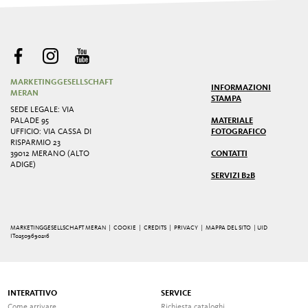
MARKETINGGESELLSCHAFT
INFORMAZIONI
MERAN
STAMPA
SEDE LEGALE: VIA
PALADE 95
MATERIALE
UFFICIO: VIA CASSA DI
FOTOGRAFICO
RISPARMIO 23
39012 MERANO (ALTO
CONTATTI
ADIGE)
SERVIZI B2B
MARKETINGGESELLSCHAFT MERAN |
COOKIE
|
CREDITS
|
PRIVACY
|
MAPPA DEL SITO
| UID
IT02509690216
INTERATTIVO
SERVICE
Come arrivare
Richiesta cataloghi