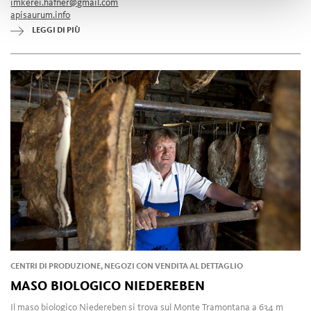
imkerei.hafner@gmail.com
apisaurum.info
LEGGI DI PIÙ
CENTRI DI PRODUZIONE, NEGOZI CON VENDITA AL DETTAGLIO
MASO BIOLOGICO NIEDEREBEN
Il maso biologico Niedereben si trova sul Monte Tramontana a 634 m