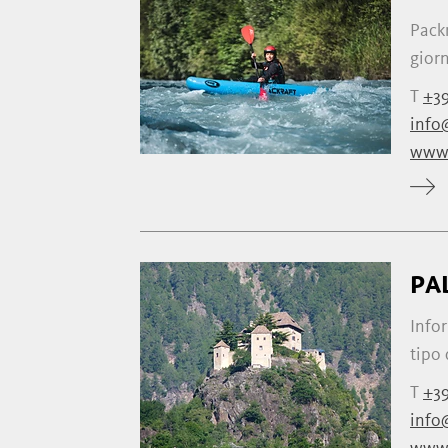
Packr
giorn
T
+39
info
www.
PA
Infor
tipo 
T
+39
info@