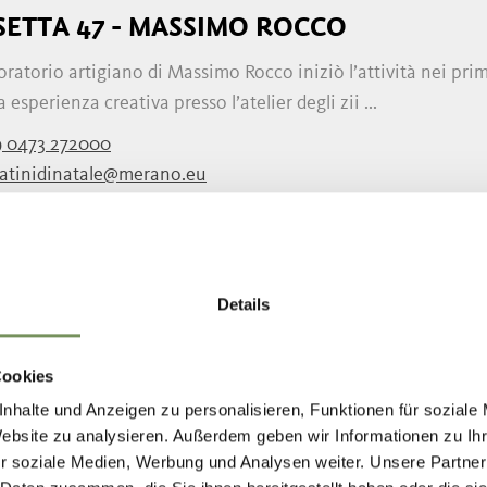
SETTA 47 - MASSIMO ROCCO
boratorio artigiano di Massimo Rocco iniziò l’attività nei pri
 esperienza creativa presso l’atelier degli zii ...
9 0473 272000
atinidinatale@merano.eu
atini.merano.eu
LEGGI DI PIÙ
Details
-FI ACCESSO LIBERO | PIAZZA TRIBUS 
Cookies
gratuita a Lana e dintorni (punti di accesso a Internet wirele
nhalte und Anzeigen zu personalisieren, Funktionen für soziale
fittate della connessione WI-FI gratuita!
Website zu analysieren. Außerdem geben wir Informationen zu I
r soziale Medien, Werbung und Analysen weiter. Unsere Partner
 0473 567 756