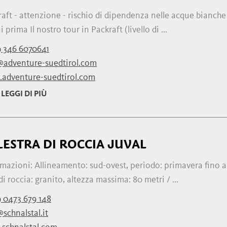
aft - attenzione - rischio di dipendenza nelle acque bianche 
i prima Il nostro tour in Packraft (livello di ...
 346 6070641
@adventure-suedtirol.com
adventure-suedtirol.com
LEGGI DI PIÙ
LESTRA DI ROCCIA JUVAL
mazioni: Allineamento: sud-ovest, periodo: primavera fino aut
di roccia: granito, altezza massima: 80 metri / ...
 0473 679 148
schnalstal.it