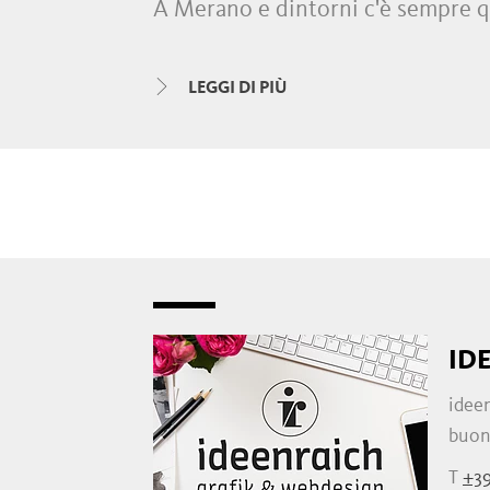
A Merano e dintorni c'è sempre qua
shopping
con le loro
boutique
,
n
artigianato
. La sera è il turno di
LEGGI DI PIÙ
limitrofi.
ID
ideen
buone
T
+3