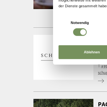
möglicherweise mit weiteren
info
der Dienste gesammelt habe
www.
Einwilligungsauswahl
Notwendig
SC
Il no
Ablehnen
nostr
T
+39
schu
PA