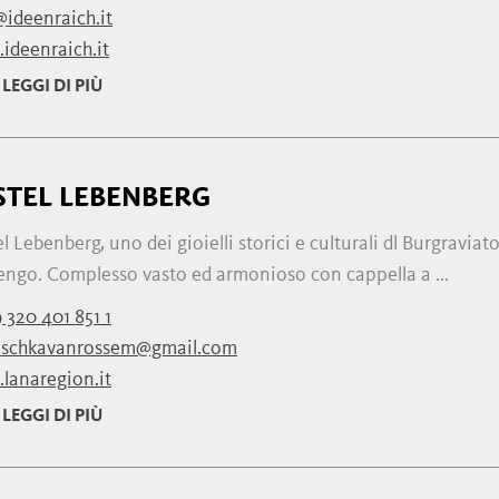
@ideenraich.it
ideenraich.it
LEGGI DI PIÙ
STEL LEBENBERG
l Lebenberg, uno dei gioielli storici e culturali dl Burgraviato
engo. Complesso vasto ed armonioso con cappella a ...
 320 401 851 1
schkavanrossem@gmail.com
lanaregion.it
LEGGI DI PIÙ