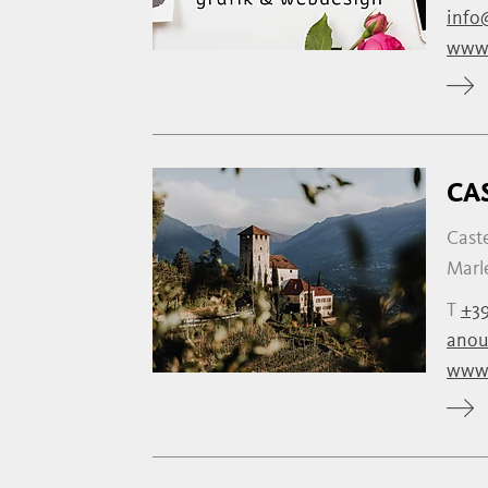
info
www.
CA
Caste
Marl
T
+39
anou
www.