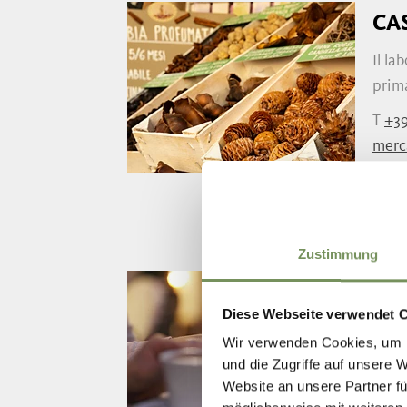
CA
Il la
prima
T
+3
merc
merc
Zustimmung
WI
Diese Webseite verwendet 
Wifi 
Wir verwenden Cookies, um I
Appro
und die Zugriffe auf unsere 
Website an unsere Partner fü
T
+39