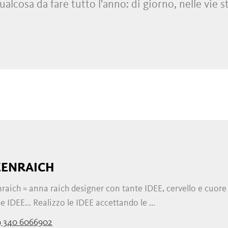
lcosa da fare tutto l'anno: di giorno, nelle vie st
ego
zi
e
bistrot
, ma anche nei laboratori e nelle 
bar
,
ristoranti
,
locande
,
enoteche
e
sale da ballo
EENRAICH
raich = anna raich designer con tante IDEE, cervello e cuore 
 IDEE... Realizzo le IDEE accettando le ...
9 340 6066902