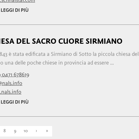
schnalstal.com
LEGGI DI PIÙ
IESA DEL SACRO CUORE SIRMIANO
843 è stata edificata a Sirmiano di Sotto la piccola chiesa de
 una delle poche chiese in provincia ad essere ...
 0471 678619
@nals.info
nals.info
LEGGI DI PIÙ
8
9
10
›
»