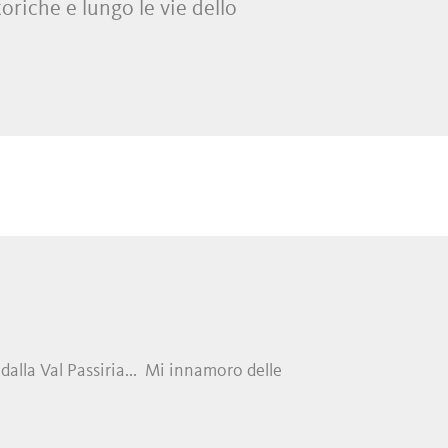
oriche e lungo le vie dello
innovative
botteghe di
del centro cittadino e dei comuni
dalla Val Passiria... Mi innamoro delle