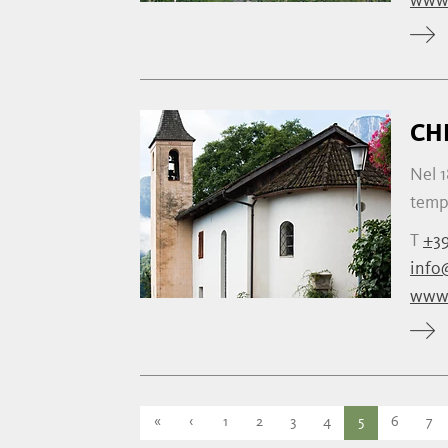
www.
CH
Nel 1
tempo
T
+39
info
www.
«
‹
1
2
3
4
5
6
7