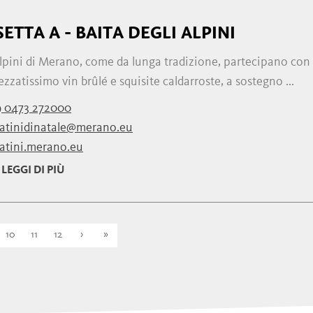
ETTA A - BAITA DEGLI ALPINI
Alpini di Merano, come da lunga tradizione, partecipano con
zzatissimo vin brûlé e squisite caldarroste, a sostegno ...
9 0473 272000
atinidinatale@merano.eu
atini.merano.eu
LEGGI DI PIÙ
10
11
12
›
»