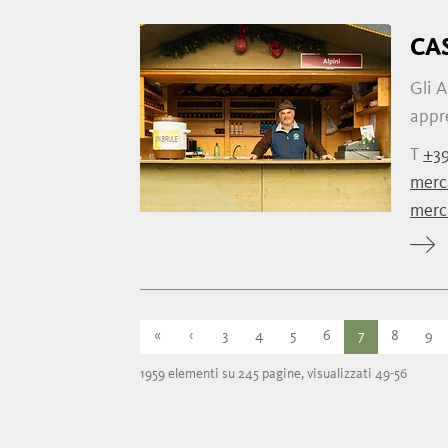
CAS
Gli 
appre
T
+3
merc
merc
«
‹
3
4
5
6
7
8
9
1959 elementi su 245 pagine, visualizzati 49-56