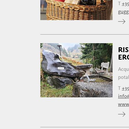
T
+39
gugg
RI
ER
Acqua
potab
T
+39
info
www.