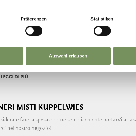
Präferenzen
Statistiken
RCHEGGIO PUBBLICO VICINO AL MINIG
eggio a pagamento per autovetture e autobus all’inizio del p
9 0473 923448
Auswahl erlauben
gemeinde.tirol.bz.it
gemeinde.tirol.bz.it
LEGGI DI PIÙ
NERI MISTI KUPPELWIES
siderate fare la spesa oppure semplicemente portarVi a casa
rci nel nostro negozio!