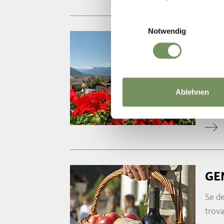
Einwilligungsauswahl
Notwendig
PA
Parch
T
+3
Ablehnen
info@
www.
GE
Se de
trova