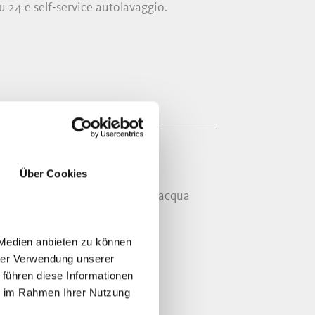
u 24 e self-service autolavaggio.
AM ORT
Über Cookies
iempire la propria borraccia di acqua
 Medien anbieten zu können
hrer Verwendung unserer
 führen diese Informationen
ie im Rahmen Ihrer Nutzung