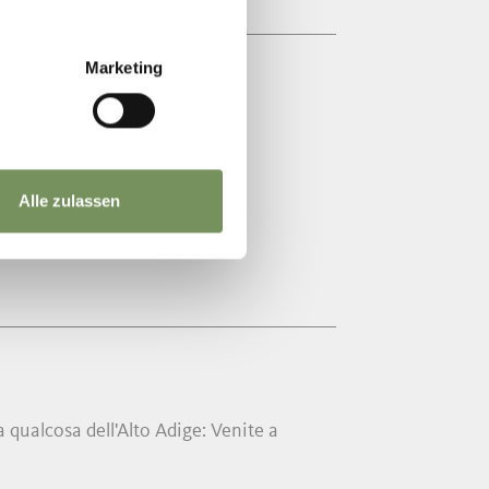
Marketing
OLF
aese di fronte al minigolf.
Alle zulassen
 qualcosa dell'Alto Adige: Venite a