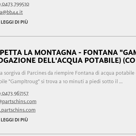
 0473 799510
a@bb44.it
LEGGI DI PIÙ
SPETTA LA MONTAGNA - FONTANA "GA
OGAZIONE DELL'ACQUA POTABILE) (COP
 sorgiva di Parcines da riempire Fontana di acqua potabile 
ile "Gampltroug" si trova a 10 minuti a piedi sotto il ...
 0473 967157
@partschins.com
partschins.com
LEGGI DI PIÙ