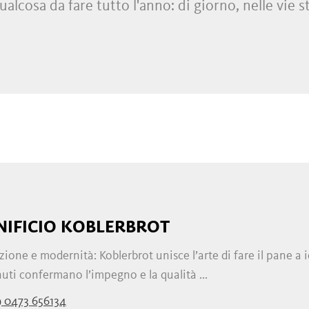
lcosa da fare tutto l'anno: di giorno, nelle vie st
ego
zi
e
bistrot
, ma anche nei laboratori e nelle 
bar
,
ristoranti
,
locande
,
enoteche
e
sale da ballo
NIFICIO KOBLERBROT
zione e modernità: Koblerbrot unisce l’arte di fare il pane a 
uti confermano l’impegno e la qualità ...
 0473 656134