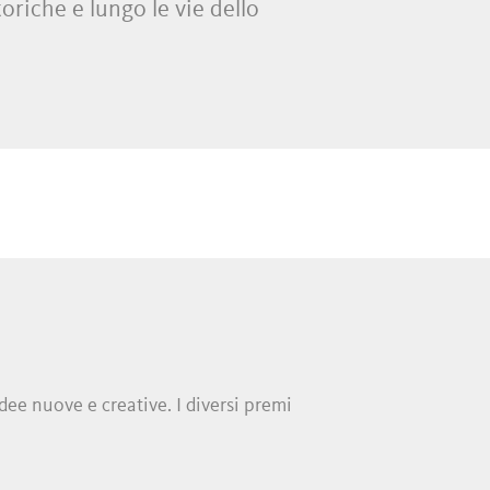
oriche e lungo le vie dello
innovative
botteghe di
del centro cittadino e dei comuni
idee nuove e creative. I diversi premi