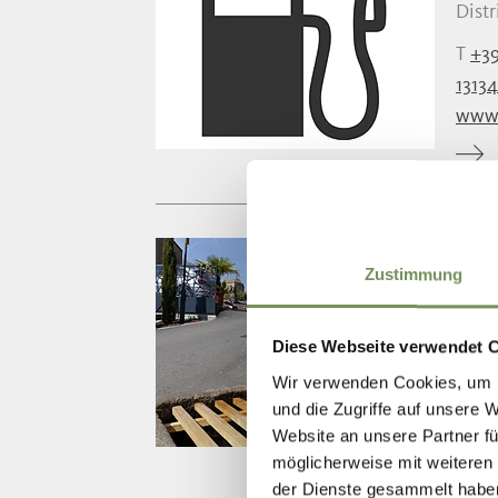
Distr
T
+39
1313
www.e
FO
Zustimmung
La fo
fresc
Diese Webseite verwendet 
Wir verwenden Cookies, um I
T
+39
und die Zugriffe auf unsere 
info
Website an unsere Partner fü
www.
möglicherweise mit weiteren
der Dienste gesammelt habe