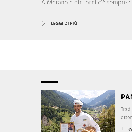
A Merano e dintorni c'è sempre qua
shopping
con le loro
boutique
,
n
artigianato
. La sera è il turno di
LEGGI DI PIÙ
limitrofi.
PA
Tradi
otten
T
+39