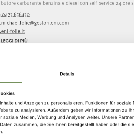
ibutore carburante benzina e diesel con self-service 24 ore s
 0473 656430
4.michael.folie@gestori.eni.com
ni-folie.it
LEGGI DI PIÙ
NTANA D'ACQUA POTABILE AL MOAR 
Details
ntana è liberamente accessibile e gratuita. Qui è possibile r
a. La natura è il nostro bene più importante. ...
Cookies
nhalte und Anzeigen zu personalisieren, Funktionen für soziale
 0473 945 669
Website zu analysieren. Außerdem geben wir Informationen zu I
@schenna.com
r soziale Medien, Werbung und Analysen weiter. Unsere Partner
schenna.com
 Daten zusammen, die Sie ihnen bereitgestellt haben oder die s
LEGGI DI PIÙ
n.