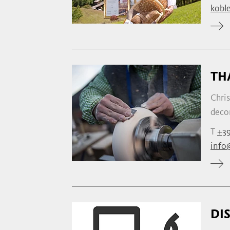
kobl
TH
Chris
decor
T
+39
info@
DI