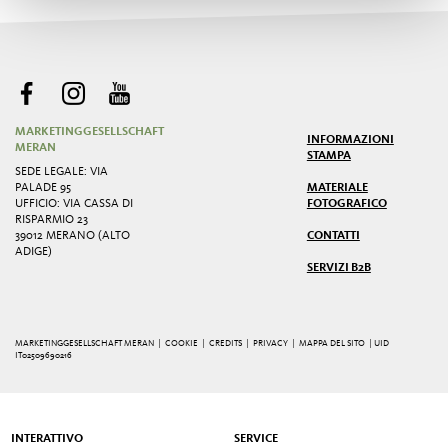
MARKETINGGESELLSCHAFT
INFORMAZIONI
MERAN
STAMPA
SEDE LEGALE: VIA
PALADE 95
MATERIALE
UFFICIO: VIA CASSA DI
FOTOGRAFICO
RISPARMIO 23
39012 MERANO (ALTO
CONTATTI
ADIGE)
SERVIZI B2B
MARKETINGGESELLSCHAFT MERAN |
COOKIE
|
CREDITS
|
PRIVACY
|
MAPPA DEL SITO
| UID
IT02509690216
INTERATTIVO
SERVICE