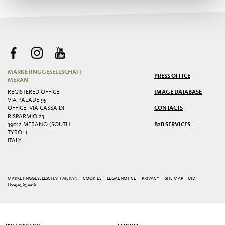
MARKETINGGESELLSCHAFT
PRESS OFFICE
MERAN
REGISTERED OFFICE:
IMAGE DATABASE
VIA PALADE 95
OFFICE: VIA CASSA DI
CONTACTS
RISPARMIO 23
39012 MERANO (SOUTH
B2B SERVICES
TYROL)
ITALY
MARKETINGGESELLSCHAFT MERAN |
COOKIES
|
LEGAL NOTICE
|
PRIVACY
|
SITE MAP
| UID
IT02509690216