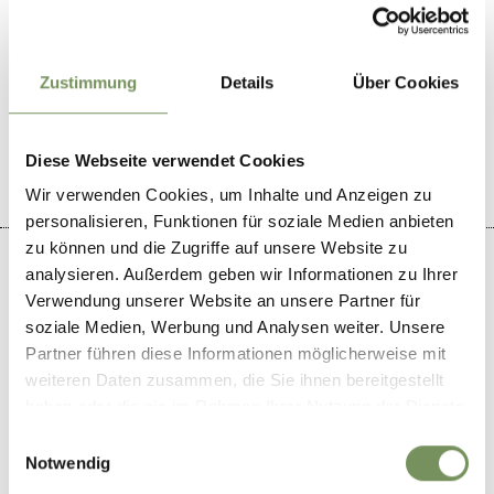
DID YOU FIND THIS CONTENT HELPFUL?
Zustimmung
Details
Über Cookies
YES
NO
Diese Webseite verwendet Cookies
Wir verwenden Cookies, um Inhalte und Anzeigen zu
personalisieren, Funktionen für soziale Medien anbieten
zu können und die Zugriffe auf unsere Website zu
analysieren. Außerdem geben wir Informationen zu Ihrer
Verwendung unserer Website an unsere Partner für
soziale Medien, Werbung und Analysen weiter. Unsere
+
Partner führen diese Informationen möglicherweise mit
−
weiteren Daten zusammen, die Sie ihnen bereitgestellt
haben oder die sie im Rahmen Ihrer Nutzung der Dienste
gesammelt haben.
Einwilligungsauswahl
Notwendig