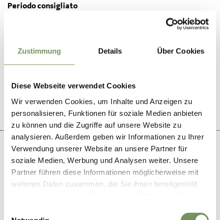
Periodo consigliato
tutto l'anno
Zustimmung
Details
Über Cookies
IL CONTENUTO VI È STATO UTILE?
SÌ
NO
Diese Webseite verwendet Cookies
Wir verwenden Cookies, um Inhalte und Anzeigen zu
personalisieren, Funktionen für soziale Medien anbieten
zu können und die Zugriffe auf unsere Website zu
analysieren. Außerdem geben wir Informationen zu Ihrer
Verwendung unserer Website an unsere Partner für
soziale Medien, Werbung und Analysen weiter. Unsere
Partner führen diese Informationen möglicherweise mit
+
weiteren Daten zusammen, die Sie ihnen bereitgestellt
−
haben oder die sie im Rahmen Ihrer Nutzung der Dienste
gesammelt haben.
Einwilligungsauswahl