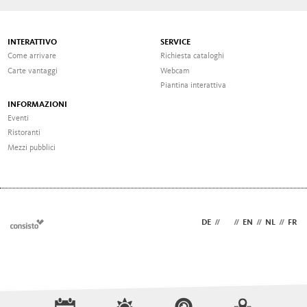
INTERATTIVO
SERVICE
Come arrivare
Richiesta cataloghi
Carte vantaggi
Webcam
Piantina interattiva
INFORMAZIONI
Eventi
Ristoranti
Mezzi pubblici
DE
//
IT
//
EN
//
NL
//
FR