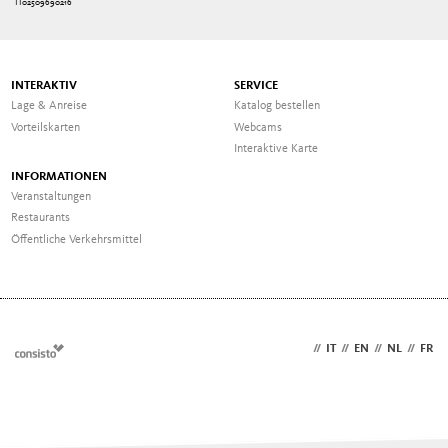
IT02509690216
INTERAKTIV
SERVICE
Lage & Anreise
Katalog bestellen
Vorteilskarten
Webcams
Interaktive Karte
INFORMATIONEN
Veranstaltungen
Restaurants
Öffentliche Verkehrsmittel
DE
//
IT
//
EN
//
NL
//
FR