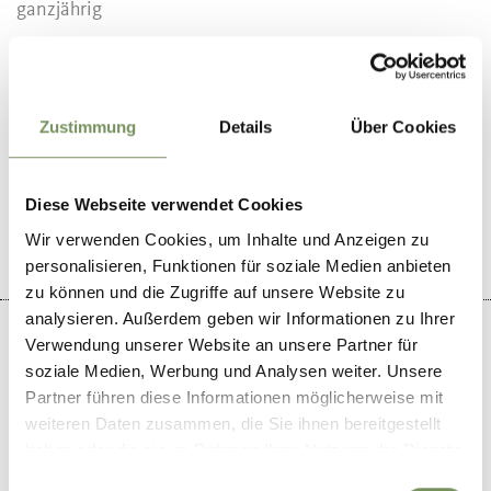
ganzjährig
Zustimmung
Details
Über Cookies
WAR DER INHALT FÜR DICH HILFREICH?
JA
NEIN
Diese Webseite verwendet Cookies
Wir verwenden Cookies, um Inhalte und Anzeigen zu
personalisieren, Funktionen für soziale Medien anbieten
zu können und die Zugriffe auf unsere Website zu
analysieren. Außerdem geben wir Informationen zu Ihrer
Verwendung unserer Website an unsere Partner für
soziale Medien, Werbung und Analysen weiter. Unsere
Partner führen diese Informationen möglicherweise mit
+
weiteren Daten zusammen, die Sie ihnen bereitgestellt
−
haben oder die sie im Rahmen Ihrer Nutzung der Dienste
gesammelt haben.
Einwilligungsauswahl