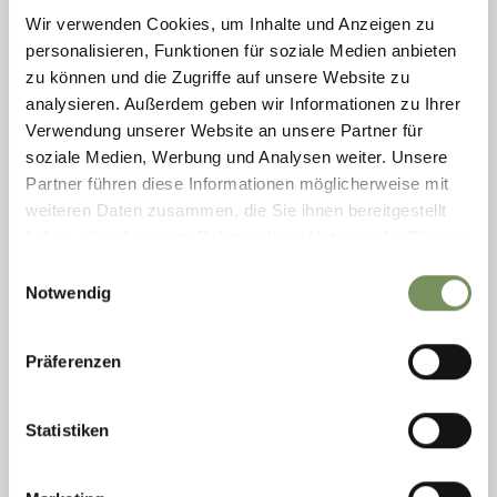
Wir verwenden Cookies, um Inhalte und Anzeigen zu
personalisieren, Funktionen für soziale Medien anbieten
zu können und die Zugriffe auf unsere Website zu
analysieren. Außerdem geben wir Informationen zu Ihrer
Verwendung unserer Website an unsere Partner für
soziale Medien, Werbung und Analysen weiter. Unsere
Partner führen diese Informationen möglicherweise mit
weiteren Daten zusammen, die Sie ihnen bereitgestellt
closed
haben oder die sie im Rahmen Ihrer Nutzung der Dienste
gesammelt haben.
Einwilligungsauswahl
SKI TOURS
Notwendig
MOUNTAIN SKI TOUR AT ZERMAIDSCHARTE
(2,619 M)
This ski tour is easy Time of the year: Throughout winter
Präferenzen
LEES MEER
Statistiken