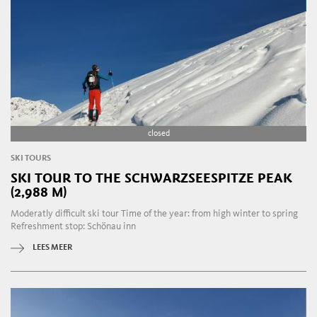
closed
SKI TOURS
SKI TOUR TO THE SCHWARZSEESPITZE PEAK
(2,988 M)
Moderatly difficult ski tour Time of the year: from high winter to spring
Refreshment stop: Schönau inn
LEES MEER