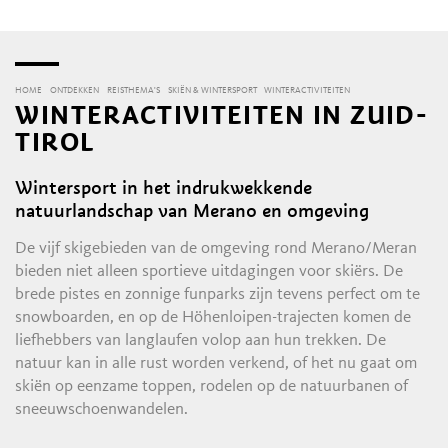
HOME
ONTDEKKEN
REISTHEMA'S
SKIËN & WINTERSPORT
WINTERACTIVITEITEN
WINTERACTIVITEITEN IN ZUID-
TIROL
Wintersport in het indrukwekkende
natuurlandschap van Merano en omgeving
De vijf skigebieden van de omgeving rond Merano/Meran
bieden niet alleen sportieve uitdagingen voor skiërs. De
brede pistes en zonnige funparks zijn tevens perfect om te
snowboarden, en op de Höhenloipen-trajecten komen de
liefhebbers van langlaufen volop aan hun trekken. De
natuur kan in alle rust worden verkend, of het nu gaat om
skiën op eenzame toppen, rodelen op de natuurbanen of
sneeuwschoenwandelen.