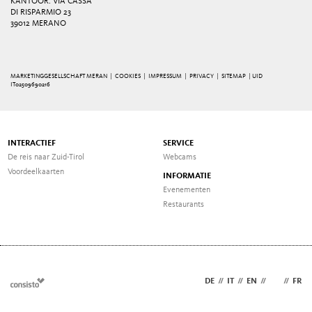
KANTOOR: VIA CASSA
DI RISPARMIO 23
39012 MERANO
MARKETINGGESELLSCHAFT MERAN |
COOKIES
|
IMPRESSUM
|
PRIVACY
|
SITEMAP
| UID
IT02509690216
INTERACTIEF
SERVICE
De reis naar Zuid-Tirol
Webcams
Voordeelkaarten
INFORMATIE
Evenementen
Restaurants
DE
//
IT
//
EN
//
NL
//
FR