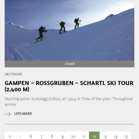
closed
SKI TOURS
GAMPEN – ROSSGRUBEN – SCHARTL SKI TOUR
(2,400 M)
Starting point: Kratzegg (Ulfas), at 1,504 m Time of the year: Throughout
winter
LEES MEER
«
‹
6
7
8
9
10
11
12
13
14
15