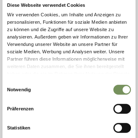
Diese Webseite verwendet Cookies
Wir verwenden Cookies, um Inhalte und Anzeigen zu
personalisieren, Funktionen für soziale Medien anbieten
zu können und die Zugriffe auf unsere Website zu
analysieren. Außerdem geben wir Informationen zu Ihrer
Verwendung unserer Website an unsere Partner für
soziale Medien, Werbung und Analysen weiter. Unsere
Partner führen diese Informationen möglicherweise mit
weiteren Daten zusammen, die Sie ihnen bereitgestellt
open
haben oder die sie im Rahmen Ihrer Nutzung der Dienste
HIKING, WINTER HIKES
gesammelt haben.
Einwilligungsauswahl
HIKE TO RASTLHOF FARM
Notwendig
Panoramic family hike on the Schennaberg to the Rastlhof Farm.
Rastlhof Farm is a paradise for animals alike: cats, ponies, a Bernese
Präferenzen
mountain dog ...
LEES MEER
Statistiken