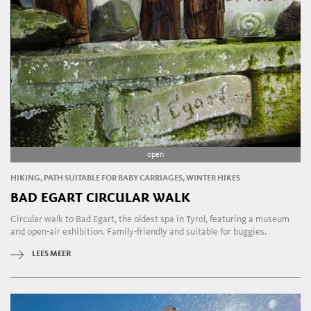
open
HIKING, PATH SUITABLE FOR BABY CARRIAGES, WINTER HIKES
BAD EGART CIRCULAR WALK
Circular walk to Bad Egart, the oldest spa in Tyrol, featuring a museum
and open-air exhibition. Family-friendly and suitable for buggies.
LEES MEER