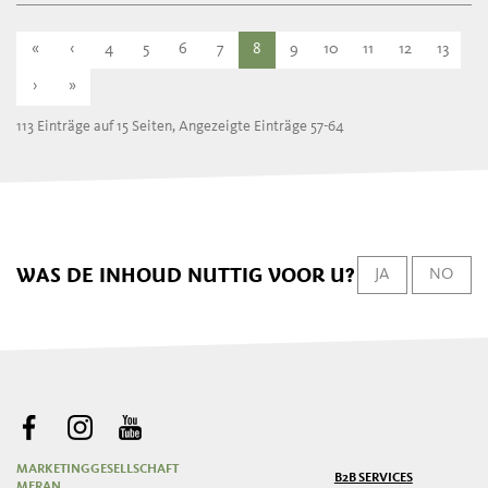
«
‹
4
5
6
7
8
9
10
11
12
13
›
»
113 Einträge auf 15 Seiten, Angezeigte Einträge 57-64
WAS DE INHOUD NUTTIG VOOR U?
JA
NO
MARKETINGGESELLSCHAFT
B2B SERVICES
MERAN