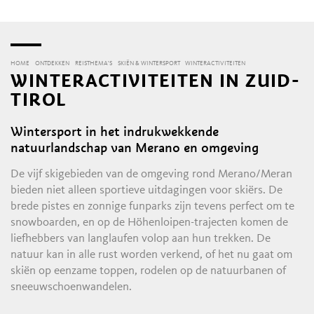
HOME
ONTDEKKEN
REISTHEMA'S
SKIËN & WINTERSPORT
WINTERACTIVITEITEN
WINTERACTIVITEITEN IN ZUID-
TIROL
Wintersport in het indrukwekkende
natuurlandschap van Merano en omgeving
De vijf skigebieden van de omgeving rond Merano/Meran
bieden niet alleen sportieve uitdagingen voor skiërs. De
brede pistes en zonnige funparks zijn tevens perfect om te
snowboarden, en op de Höhenloipen-trajecten komen de
liefhebbers van langlaufen volop aan hun trekken. De
natuur kan in alle rust worden verkend, of het nu gaat om
skiën op eenzame toppen, rodelen op de natuurbanen of
sneeuwschoenwandelen.