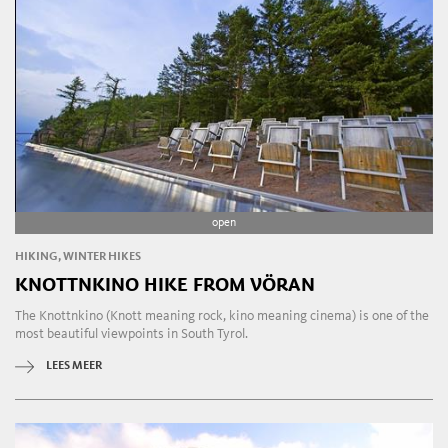
open
HIKING, WINTER HIKES
KNOTTNKINO HIKE FROM VÖRAN
The Knottnkino (Knott meaning rock, kino meaning cinema) is one of the
most beautiful viewpoints in South Tyrol.
LEES MEER