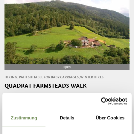
open
HIKING, PATH SUITABLE FOR BABY CARRIAGES, WINTER HIKES
QUADRAT FARMSTEADS WALK
Scenic family walk to historic farmsteads in Quadrat on the Partschins
Nörderberg. Buggy-friendly and rich in panoramic views.
LEES MEER
Zustimmung
Details
Über Cookies