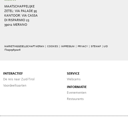
MAATSCHAPPELIJKE
ZETEL: VIA PALADE 95
KANTOOR: VIA CASSA
DI RISPARMIO 23
39012 MERANO
MARKETINGGESELLSCHAFT MERAN |
COOKIES
|
IMPRESSUM
|
PRIVACY
|
SITEMAP
| UID
IT02509690216
INTERACTIEF
SERVICE
De reis naar Zuid-Tirol
Webcams
Voordeelkaarten
INFORMATIE
Evenementen
Restaurants