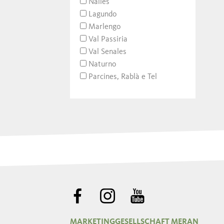
Nalles
Lagundo
Marlengo
Val Passiria
Val Senales
Naturno
Parcines, Rablà e Tel
MARKETINGGESELLSCHAFT MERAN