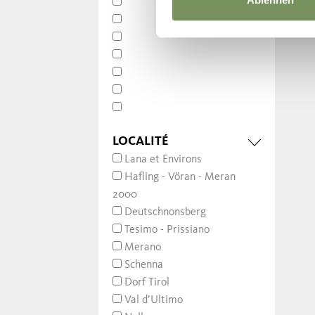
Ablehnen
LOCALITÉ
Lana et Environs
Hafling - Vöran - Meran
2000
Deutschnonsberg
Tesimo - Prissiano
Merano
Schenna
Dorf Tirol
Val d’Ultimo