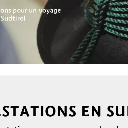
tions pour un voyage
 Sudtirol
ESTATIONS EN S