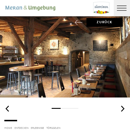
ZURÜCK
HOME
ENTDECKEN
ERLEBNISSE
TÖRGGELEN