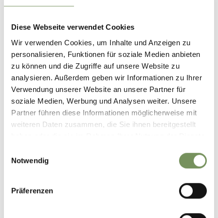
Kontakt
Köhl'n Keller
Diese Webseite verwendet Cookies
Hauptstraße 30/N
Wir verwenden Cookies, um Inhalte und Anzeigen zu
39019
Dorf Tirol
personalisieren, Funktionen für soziale Medien anbieten
zu können und die Zugriffe auf unsere Website zu
info@koehln-keller.it
analysieren. Außerdem geben wir Informationen zu Ihrer
www.koehln-keller.it
Verwendung unserer Website an unsere Partner für
T
+39 333 5439165
soziale Medien, Werbung und Analysen weiter. Unsere
Partner führen diese Informationen möglicherweise mit
weiteren Daten zusammen, die Sie ihnen bereitgestellt
haben oder die sie im Rahmen Ihrer Nutzung der Dienste
gesammelt haben.
Einwilligungsauswahl
WAR DER INHALT FÜR DICH HILFREICH?
Notwendig
JA
NEIN
Präferenzen