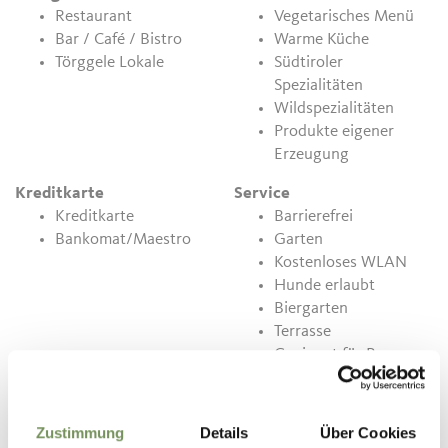
Restaurant
Vegetarisches Menü
Bar / Café / Bistro
Warme Küche
Törggele Lokale
Südtiroler
Spezialitäten
Wildspezialitäten
Produkte eigener
Erzeugung
Kreditkarte
Service
Kreditkarte
Barrierefrei
Bankomat/Maestro
Garten
Kostenloses WLAN
Hunde erlaubt
Biergarten
Terrasse
Geeignet für Busse
Bierbar
Take away
Zustimmung
Details
Über Cookies