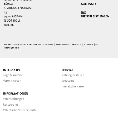
BÜRO:
KONTAKTE
SPARKASSENSTRASSE 2
3
B2B
39012 MERAN
DIENSTLEISTUNGEN
(SÜDTIROL)
ITALIEN
MARKETINGGESELLSCHAFT MERAN |
COOKIES
|
IMPRESSUM
|
PRIVACY
|
SITEMAP
| UID
IT02509690216
INTERAKTIV
SERVICE
Lage & Anreise
Katalog bestellen
Vorteilskarten
Webcams
Interaktive Karte
INFORMATIONEN
Veranstaltungen
Restaurants
Öffentliche Verkehrsmittel