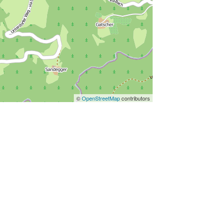
©
OpenStreetMap
contributors