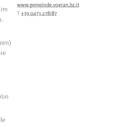
www.gemeinde.voeran.bz.it
 im
T
+39 0473 278187
n.
zen)
nie
 Von
le