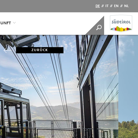
DE
//
IT
//
EN
//
NL
KUNFT
ZURÜCK