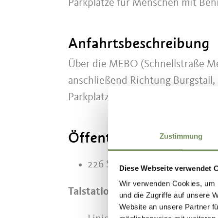
Parkplätze für Menschen mit Behi
Anfahrtsbeschreibung
Über die MEBO (Schnellstraße Mer
anschließend Richtung Burgstall, 
Parkplatz befindet direkt an der T
Öffentliche Verkehrsmi
Zustimmung
226 Seilbahn Burgstall - Vöra
Diese Webseite verwendet 
Wir verwenden Cookies, um I
Talstation Burgstall:
und die Zugriffe auf unsere 
Website an unsere Partner fü