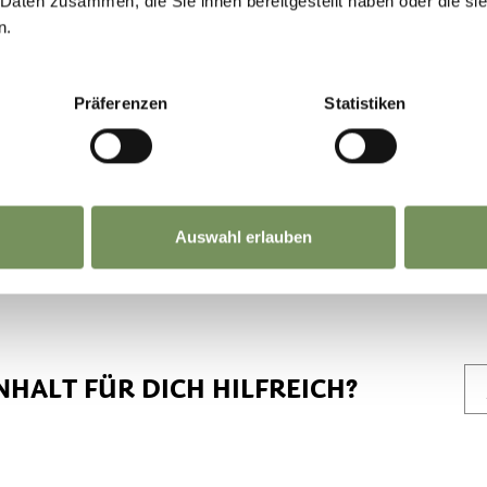
n"
 Daten zusammen, die Sie ihnen bereitgestellt haben oder die s
n.
Burgstall-Gargazon"
mationen finden Sie unter folgendem
Präferenzen
Statistiken
er
Auswahl erlauben
NHALT FÜR DICH HILFREICH?