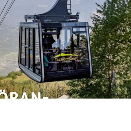
ÖRAN-
0:
N UND