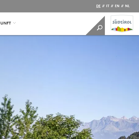
DE
//
IT
//
EN
//
NL
KUNFT