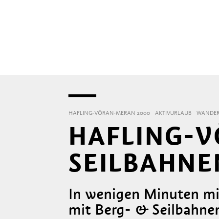
HAFLING-VÖRAN-MERAN 2000
AKTIVURLAUB
WANDER
HAFLING-V
SEILBAHNE
In wenigen Minuten mi
mit Berg- & Seilbahne