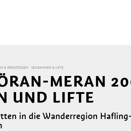
N & BERGSTEIGEN
SEILBAHNEN & LIFTE
ÖRAN-MERAN 20
N UND LIFTE
tten in die Wanderregion Haflin
n