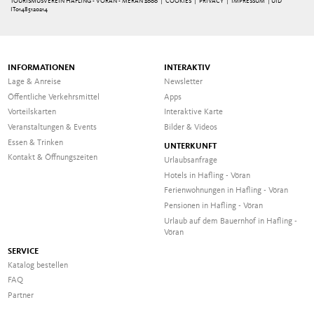
TOURISMUSVEREIN HAFLING - VÖRAN - MERAN 2000 |
COOKIES
|
PRIVACY
|
IMPRESSUM
| UID
IT01485120214
INFORMATIONEN
INTERAKTIV
Lage & Anreise
Newsletter
Öffentliche Verkehrsmittel
Apps
Vorteilskarten
Interaktive Karte
Veranstaltungen & Events
Bilder & Videos
Essen & Trinken
UNTERKUNFT
Kontakt & Öffnungszeiten
Urlaubsanfrage
Hotels in Hafling - Vöran
Ferienwohnungen in Hafling - Vöran
Pensionen in Hafling - Vöran
Urlaub auf dem Bauernhof in Hafling -
Vöran
SERVICE
Katalog bestellen
FAQ
Partner