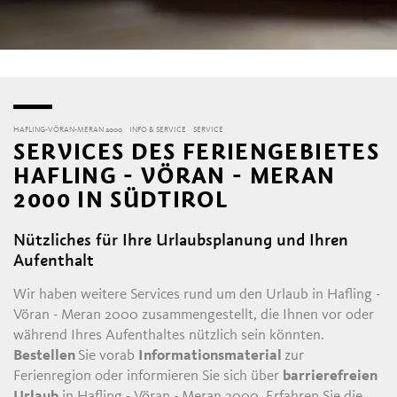
HAFLING-VÖRAN-MERAN 2000
INFO & SERVICE
SERVICE
SERVICES DES FERIENGEBIETES
HAFLING - VÖRAN - MERAN
2000 IN SÜDTIROL
Nützliches für Ihre Urlaubsplanung und Ihren
W
Aufenthalt
Wir haben weitere Services rund um den Urlaub in Hafling -
Vöran - Meran 2000 zusammengestellt, die Ihnen vor oder
während Ihres Aufenthaltes nützlich sein könnten.
Bestellen
Sie vorab
Informationsmaterial
zur
Ferienregion oder informieren Sie sich über
barrierefreien
Urlaub
in Hafling - Vöran - Meran 2000. Erfahren Sie die