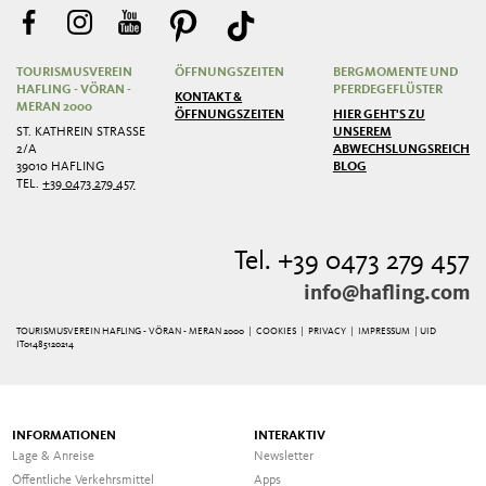
TOURISMUSVEREIN
ÖFFNUNGSZEITEN
BERGMOMENTE UND
HAFLING - VÖRAN -
PFERDEGEFLÜSTER
KONTAKT &
MERAN 2000
ÖFFNUNGSZEITEN
HIER GEHT'S ZU
ST. KATHREIN STRASSE 2
UNSEREM
/A
ABWECHSLUNGSREICHEN
39010 HAFLING
BLOG
TEL.
+39 0473 279 457
Tel. +39 0473 279 457
info@hafling.com
TOURISMUSVEREIN HAFLING - VÖRAN - MERAN 2000 |
COOKIES
|
PRIVACY
|
IMPRESSUM
| UID
IT01485120214
INFORMATIONEN
INTERAKTIV
Lage & Anreise
Newsletter
Öffentliche Verkehrsmittel
Apps