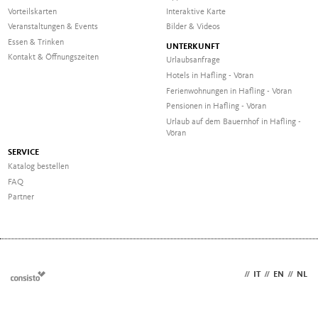
Vorteilskarten
Interaktive Karte
Veranstaltungen & Events
Bilder & Videos
Essen & Trinken
UNTERKUNFT
Kontakt & Öffnungszeiten
Urlaubsanfrage
Hotels in Hafling - Vöran
Ferienwohnungen in Hafling - Vöran
Pensionen in Hafling - Vöran
Urlaub auf dem Bauernhof in Hafling -
Vöran
SERVICE
Katalog bestellen
FAQ
Partner
DE
//
IT
//
EN
//
NL