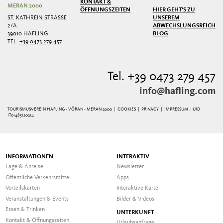
KONTAKT &
MERAN 2000
ÖFFNUNGSZEITEN
HIER GEHT'S ZU
ST. KATHREIN STRASSE 2
UNSEREM
/A
ABWECHSLUNGSREICHEN
39010 HAFLING
BLOG
TEL.
+39 0473 279 457
Tel. +39 0473 279 457
info@hafling.com
TOURISMUSVEREIN HAFLING - VÖRAN - MERAN 2000 |
COOKIES
|
PRIVACY
|
IMPRESSUM
| UID
IT01485120214
INFORMATIONEN
INTERAKTIV
Lage & Anreise
Newsletter
Öffentliche Verkehrsmittel
Apps
Vorteilskarten
Interaktive Karte
Veranstaltungen & Events
Bilder & Videos
Essen & Trinken
UNTERKUNFT
Kontakt & Öffnungszeiten
Urlaubsanfrage