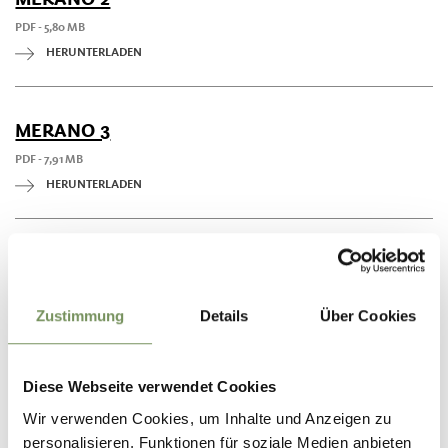
PDF - 5,80 MB
HERUNTERLADEN
MERANO 3
PDF - 7,91 MB
HERUNTERLADEN
MERANO 4
PDF - 8,41 MB
Zustimmung
Details
Über Cookies
HERUNTERLADEN
Diese Webseite verwendet Cookies
MERANO 5
Wir verwenden Cookies, um Inhalte und Anzeigen zu
PDF - 6,05 MB
personalisieren, Funktionen für soziale Medien anbieten