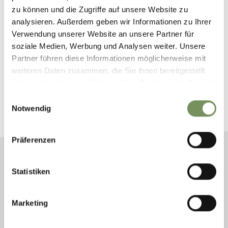
HERUNTERLADEN
zu können und die Zugriffe auf unsere Website zu
analysieren. Außerdem geben wir Informationen zu Ihrer
Verwendung unserer Website an unsere Partner für
soziale Medien, Werbung und Analysen weiter. Unsere
Partner führen diese Informationen möglicherweise mit
weiteren Daten zusammen, die Sie ihnen bereitgestellt
BUCHE DEINEN URLAUB
haben oder die sie im Rahmen Ihrer Nutzung der Dienste
gesammelt haben.
Einwilligungsauswahl
Finde hier die passende Unterkunft für deinen
Notwendig
Urlaub
Präferenzen
ANREISE
Statistiken
ABREISE
Marketing
SUCHE STARTEN