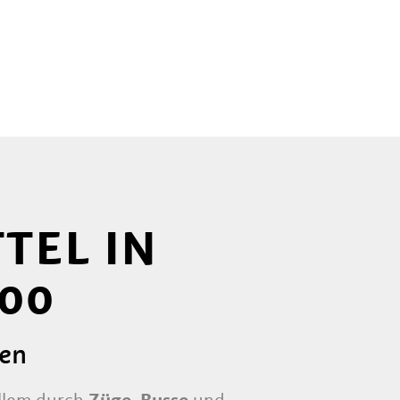
TEL IN
00
hen