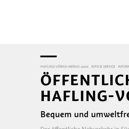
HAFLING-VÖRAN-MERAN 2000
INFO & SERVICE
INFOR
ÖFFENTLIC
HAFLING-V
Bequem und umweltfreu