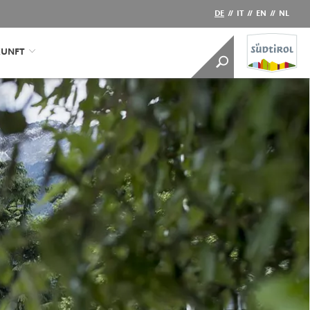
DE
//
IT
//
EN
//
NL
KUNFT