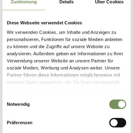
Zustimmung
Details
Über Cookies
Diese Webseite verwendet Cookies
Wir verwenden Cookies, um Inhalte und Anzeigen zu
personalisieren, Funktionen für soziale Medien anbieten
zu können und die Zugriffe auf unsere Website zu
analysieren. Außerdem geben wir Informationen zu Ihrer
Verwendung unserer Website an unsere Partner für
soziale Medien, Werbung und Analysen weiter. Unsere
Partner führen diese Informationen möglicherweise mit
weiteren Daten zusammen, die Sie ihnen bereitgestellt
haben oder die sie im Rahmen Ihrer Nutzung der Dienste
gesammelt haben.
Einwilligungsauswahl
Notwendig
TAUCHE EIN IN DAS
Präferenzen
ABENTEUER