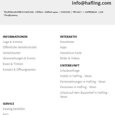
info@hafling.com
TOURISMUSVEREIN HAFLING - VÖRAN - MERAN 2000 |
COOKIES
|
PRIVACY
|
IMPRESSUM
| UID
IT01485120214
INFORMATIONEN
INTERAKTIV
Lage & Anreise
Newsletter
Öffentliche Verkehrsmittel
Apps
Vorteilskarten
Interaktive Karte
Veranstaltungen & Events
Bilder & Videos
Essen & Trinken
UNTERKUNFT
Kontakt & Öffnungszeiten
Urlaubsanfrage
Hotels in Hafling - Vöran
Ferienwohnungen in Hafling - Vöran
Pensionen in Hafling - Vöran
Urlaub auf dem Bauernhof in Hafling -
Vöran
SERVICE
Katalog bestellen
FAQ