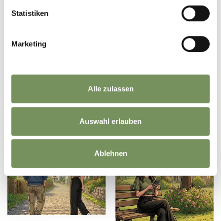
Statistiken
OUTDOOR ESCAPE VÖRAN HÖRPROBE - GLUT
UNTER DEN FÜSSEN
MP3 - 374,63 KB
Marketing
HERUNTERLADEN
Alle zulassen
Auswahl erlauben
Ablehnen