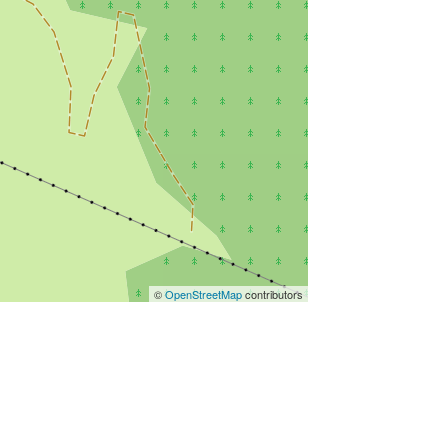
©
OpenStreetMap
contributors