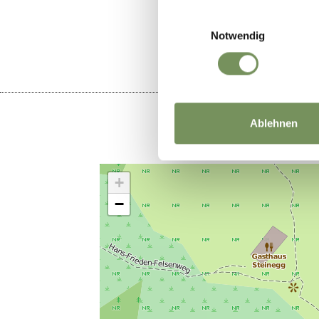
WAR DER I
Einwilligungsauswahl
Notwendig
Ablehnen
+
−