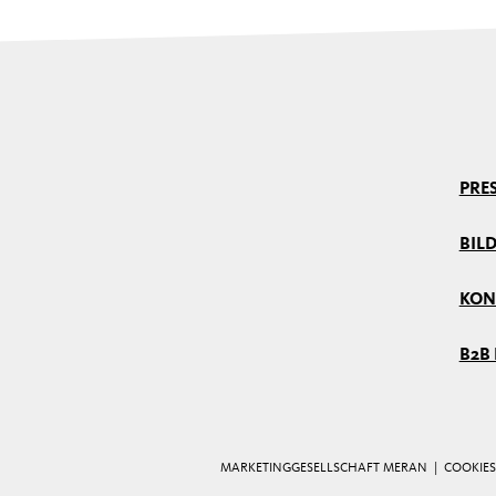
PRE
BIL
KON
B2B
MARKETINGGESELLSCHAFT MERAN |
COOKIES