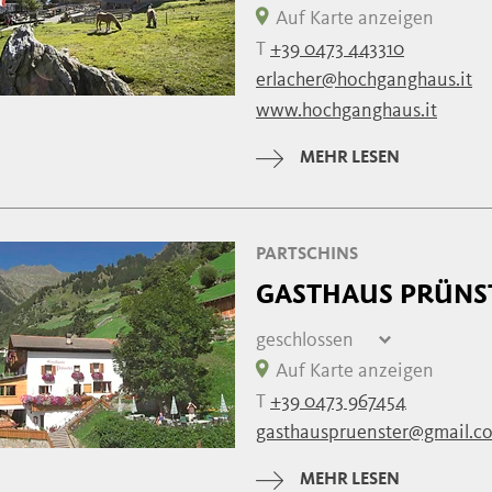
Freitag
06:30 - 22
Auf Karte anzeigen
Samstag
06:30 - 22
T
+39 0473 443310
Sonntag
06:30 - 22
erlacher@hochganghaus.it
Montag
06:30 - 22
www.hochganghaus.it
Dienstag
06:30 - 22
Mittwoch
06:30 - 22
MEHR LESEN
Donnerstag
06:30 - 22
PARTSCHINS
GASTHAUS PRÜNS
geschlossen
Freitag
geschlossen
Auf Karte anzeigen
Samstag
10:00 - 18:00
T
+39 0473 967454
Sonntag
10:00 - 18:00
gasthauspruenster@gmail.c
Montag
10:00 - 18:00
Dienstag
10:00 - 18:00
MEHR LESEN