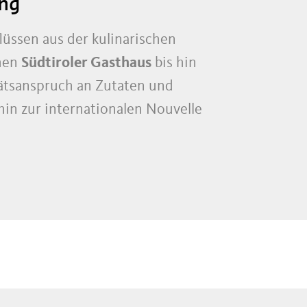
ung
flüssen aus der kulinarischen
chen
Südtiroler Gasthaus
bis hin
itätsanspruch an Zutaten und
 hin zur internationalen Nouvelle
 Meran und Umgebung eine
zeichnungen der wichtigsten