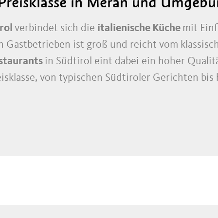
r Preisklasse in Meran und Umgeb
rol
verbindet sich die
italienische Küche
mit Ein
an Gastbetrieben ist groß und reicht vom klassis
staurants
in Südtirol eint dabei ein hoher Qual
reisklasse, von typischen Südtiroler Gerichten bis
n Gasthäusern und italienischen Pizzerien weist
tzenrestaurants
auf, deren Küchenchefs mit Aus
eadelt wurden.