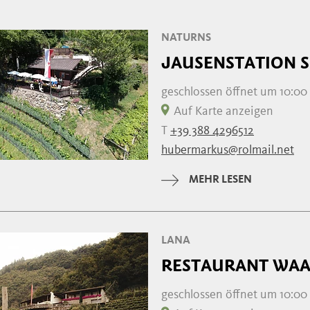
NATURNS
JAUSENSTATION 
geschlossen
öffnet um 10:00
Freitag
10:00 - 
Auf Karte anzeigen
Samstag
10:00 - 
T
+39 388 4296512
Sonntag
10:00 - 
hubermarkus@rolmail.net
Montag
10:00 - 
Dienstag
10:00 - 
MEHR LESEN
Mittwoch
10:00 - 
Donnerstag
10:00 - 
LANA
RESTAURANT WAA
geschlossen
öffnet um 10:00