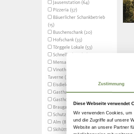
Jausenstation (64)
Pizzeria (57)
Bäuerlicher Schankbetrieb
(15)
Buschenschank (20)
Hofschank (33)
Törggele Lokale (53)
Schnellimbiss (14)
Mensa (2)
Vinothek / Weinhaus /
Taverne (21)
Zustimmung
Eisdiele (30)
Gasthaus (106)
Gasthof (75)
Diese Webseite verwendet 
Braugarten (10)
Wir verwenden Cookies, um I
Schutzhütte (14)
und die Zugriffe auf unsere 
Alm (88)
Website an unsere Partner fü
Skihütte (18)