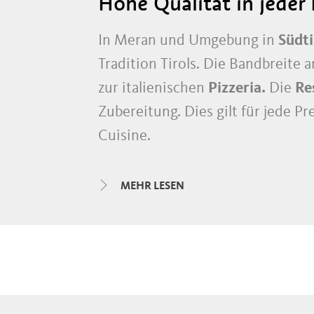
Hohe Qualität in jede
In Meran und Umgebung in
Südti
Tradition Tirols. Die Bandbreite 
zur italienischen
Pizzeria.
Die
Re
Zubereitung. Dies gilt für jede P
Cuisine.
Neben zahlreichen traditionelle
MEHR LESEN
außergewöhnliche Dichte an
Spi
internationalen Gourmetführer g