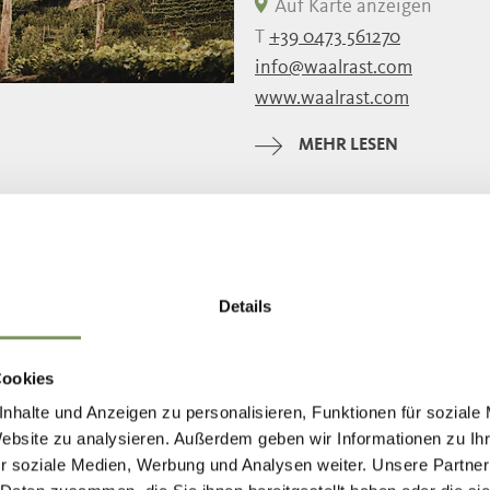
Freitag
10:00 - 
Auf Karte anzeigen
Samstag
10:00 - 
T
+39 0473 561270
Sonntag
10:00 - 
info@waalrast.com
Montag
geschl
www.waalrast.com
Dienstag
10:00 - 
Mittwoch
10:00 - 
MEHR LESEN
Donnerstag
10:00 - 
SCHENNA
GRUBE - GASTHOF
Details
geöffnet
schließt um 23:00
Freitag
08:00 - 23
Auf Karte anzeigen
Cookies
Samstag
08:00 - 23
T
+39 0473 949404
Sonntag
08:00 - 23
nhalte und Anzeigen zu personalisieren, Funktionen für soziale
info@gasthofgrube.com
Montag
08:00 - 23
Website zu analysieren. Außerdem geben wir Informationen zu I
www.gasthofgrube.com
Dienstag
08:00 - 23
r soziale Medien, Werbung und Analysen weiter. Unsere Partner
Mittwoch
08:00 - 23