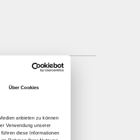
22:00
22:00
22:00
ossen
22:00
22:00
22:00
Über Cookies
:00
:00
:00
 Medien anbieten zu können
:00
hrer Verwendung unserer
:00
 führen diese Informationen
:00