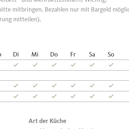
weibett - und Mehrbettzimmern. Wichtig:
tte mitbringen. Bezahlen nur mit Bargeld mögli
rung mitteilen).
o
Di
Mi
Do
Fr
Sa
So
Art der Küche