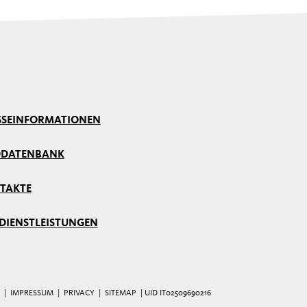
SSE
INFORMATIONEN
DDATENBANK
TAKTE
 DIENSTLEISTUNGEN
|
IMPRESSUM
|
PRIVACY
|
SITEMAP
| UID IT02509690216