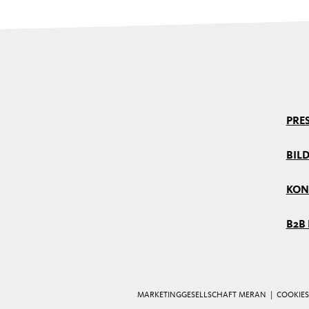
PRE
BIL
KON
B2B
MARKETINGGESELLSCHAFT MERAN |
COOKIES