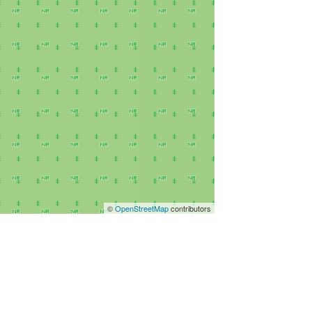
©
OpenStreetMap
contributors