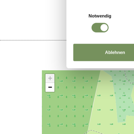
WAR DER I
Einwilligungsauswahl
Notwendig
Ablehnen
+
−