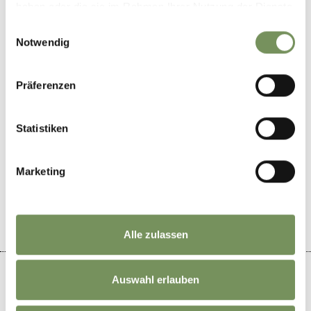
39017
Schenna
haben oder die sie im Rahmen Ihrer Nutzung der Dienste
gesammelt haben.
Einwilligungsauswahl
info@greitererhof.it
Notwendig
www.greitererhof.it
T
+39 0473 945976
Präferenzen
Statistiken
WAR DER INHALT FÜR DICH HILFREICH?
Marketing
JA
NEIN
Alle zulassen
Auswahl erlauben