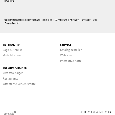
ITALIEN
MARKETINGGESELLSCHAFT MERAN |
COOKIES
|
IMPRESSUM
|
PRIVACY
|
SITEMAP
| UID
IT02509690216
INTERAKTIV
SERVICE
Lage & Anreise
Katalog bestellen
Vorteilskarten
Webcams
Interaktive Karte
INFORMATIONEN
Veranstaltungen
Restaurants
Öffentliche Verkehrsmittel
DE
//
IT
//
EN
//
NL
//
FR