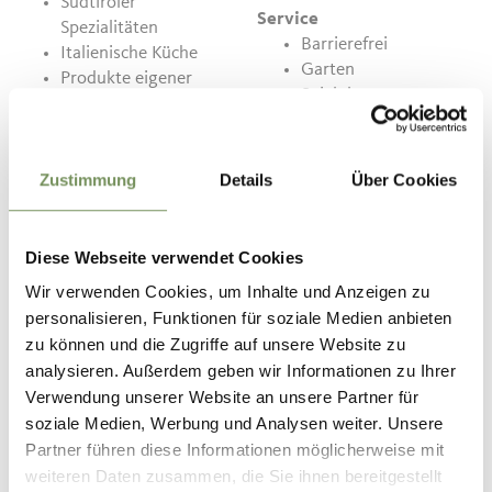
Südtiroler
Service
Spezialitäten
Barrierefrei
Italienische Küche
Garten
Produkte eigener
Spielplatz
Erzeugung
Parkplätze
Kindermenüs
Hunde erlaubt
Terrasse
Zustimmung
Details
Über Cookies
Preise
Menü 15 - 30 €
Diese Webseite verwendet Cookies
Hauptspeise 10 - 20 €
Vorspeise 5 - 10 €
Wir verwenden Cookies, um Inhalte und Anzeigen zu
Nachspeise 3,5 - 9 €
personalisieren, Funktionen für soziale Medien anbieten
Tagesgericht 5 - 15 €
zu können und die Zugriffe auf unsere Website zu
analysieren. Außerdem geben wir Informationen zu Ihrer
Verwendung unserer Website an unsere Partner für
Kontakt
soziale Medien, Werbung und Analysen weiter. Unsere
Greitererhof - Gasthof Café
Partner führen diese Informationen möglicherweise mit
Schennaberg 11
weiteren Daten zusammen, die Sie ihnen bereitgestellt