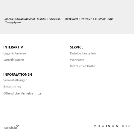
MARKETINGGESELLSCHAFT MERAN |
COOKIES
|
IMPRESSUM
|
PRIVACY
|
SITEMAP
| UID
IT02509690216
INTERAKTIV
SERVICE
Lage & Anreise
Katalog bestellen
Vorteilskarten
Webcams
Interaktive Karte
INFORMATIONEN
Veranstaltungen
Restaurants
Öffentliche Verkehrsmittel
DE
//
IT
//
EN
//
NL
//
FR