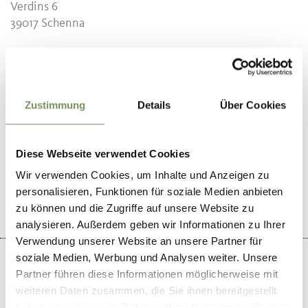
Verdins 6
39017
Schenna
T
+39 0473 949599
Zustimmung
Details
Über Cookies
WAR DER INHALT FÜR DICH HILFREICH?
Diese Webseite verwendet Cookies
JA
NEIN
Wir verwenden Cookies, um Inhalte und Anzeigen zu
personalisieren, Funktionen für soziale Medien anbieten
zu können und die Zugriffe auf unsere Website zu
analysieren. Außerdem geben wir Informationen zu Ihrer
Verwendung unserer Website an unsere Partner für
soziale Medien, Werbung und Analysen weiter. Unsere
Partner führen diese Informationen möglicherweise mit
weiteren Daten zusammen, die Sie ihnen bereitgestellt
haben oder die sie im Rahmen Ihrer Nutzung der Dienste