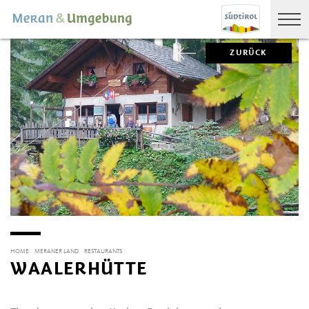
ZURÜCK
HOME
MERANER LAND
RESTAURANTS
WAALERHÜTTE