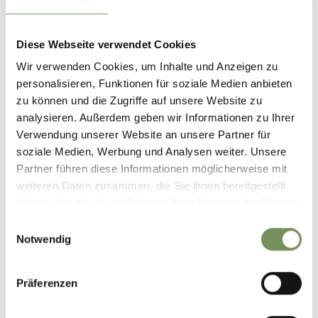
Kontakt
Gasthof Bad Sand
Diese Webseite verwendet Cookies
Platter Straße 1
Wir verwenden Cookies, um Inhalte und Anzeigen zu
39013
Moos in Passeier
personalisieren, Funktionen für soziale Medien anbieten
zu können und die Zugriffe auf unsere Website zu
info@badsand.it
analysieren. Außerdem geben wir Informationen zu Ihrer
www.badsand.it
Verwendung unserer Website an unsere Partner für
T
+39 377 3939292
soziale Medien, Werbung und Analysen weiter. Unsere
Partner führen diese Informationen möglicherweise mit
weiteren Daten zusammen, die Sie ihnen bereitgestellt
haben oder die sie im Rahmen Ihrer Nutzung der Dienste
gesammelt haben.
Einwilligungsauswahl
WAR DER INHALT FÜR DICH HILFREICH?
Notwendig
JA
NEIN
Präferenzen