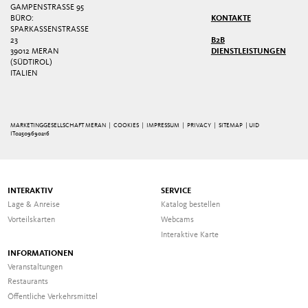
GAMPENSTRASSE 95
BÜRO:
KONTAKTE
SPARKASSENSTRASSE 2
3
B2B
39012 MERAN
DIENSTLEISTUNGEN
(SÜDTIROL)
ITALIEN
MARKETINGGESELLSCHAFT MERAN |
COOKIES
|
IMPRESSUM
|
PRIVACY
|
SITEMAP
| UID
IT02509690216
INTERAKTIV
SERVICE
Lage & Anreise
Katalog bestellen
Vorteilskarten
Webcams
Interaktive Karte
INFORMATIONEN
Veranstaltungen
Restaurants
Öffentliche Verkehrsmittel