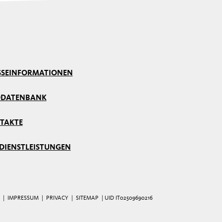
SSE
INFORMATIONEN
DDATENBANK
TAKTE
 DIENSTLEISTUNGEN
|
IMPRESSUM
|
PRIVACY
|
SITEMAP
| UID IT02509690216