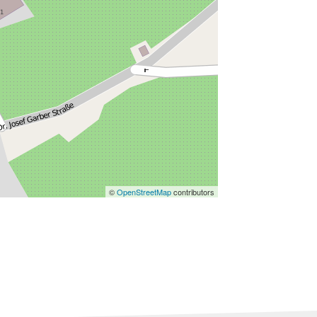
©
OpenStreetMap
contributors