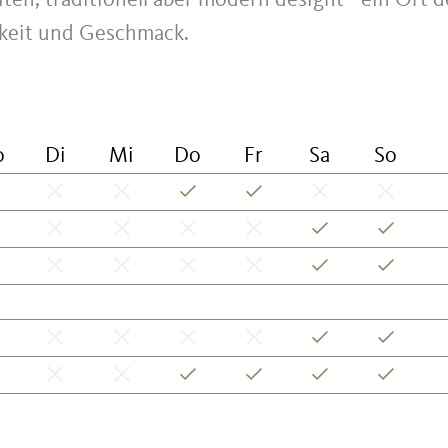
en, traditionell aber modern designt - ein Ort d
hkeit und Geschmack.
o
Di
Mi
Do
Fr
Sa
So