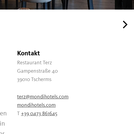
Kontakt
Restaurant Terz
Gampenstraße 40
39010
Tscherms
terz@mondihotels.com
e
mondihotels.com
len
T
+39 0473 861645
in