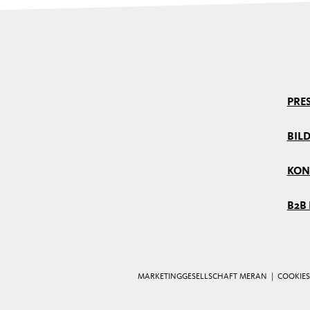
PRE
BIL
KON
B2B
MARKETINGGESELLSCHAFT MERAN |
COOKIES