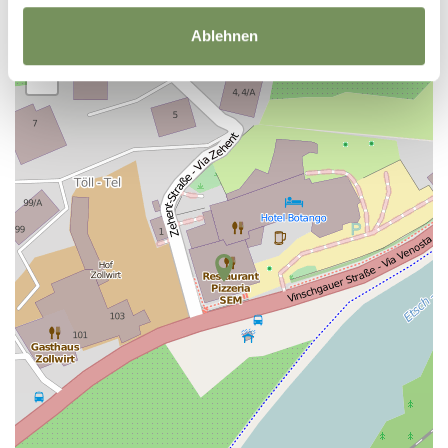
Ablehnen
+
−