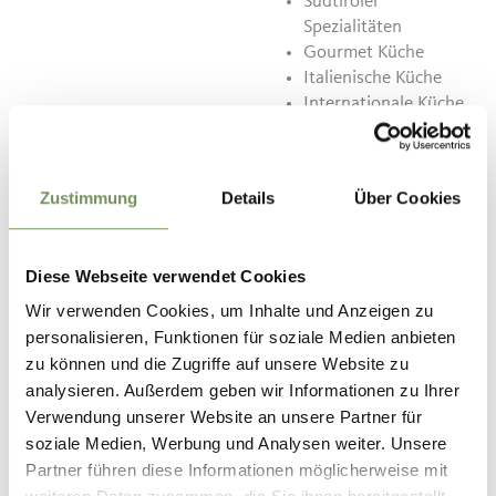
Südtiroler
Spezialitäten
Gourmet Küche
Italienische Küche
Internationale Küche
Mittagsmenüs
Kreditkarte
Service
Kreditkarte
Garten
Zustimmung
Details
Über Cookies
Bankomat/Maestro
Parkplätze
Bargeldzahlung
Kostenloses WLAN
Hunde erlaubt
Diese Webseite verwendet Cookies
Terrasse
Wir verwenden Cookies, um Inhalte und Anzeigen zu
Geeignet für Busse
personalisieren, Funktionen für soziale Medien anbieten
Online
zu können und die Zugriffe auf unsere Website zu
Tischreservierung
analysieren. Außerdem geben wir Informationen zu Ihrer
Verwendung unserer Website an unsere Partner für
soziale Medien, Werbung und Analysen weiter. Unsere
Kontakt
Partner führen diese Informationen möglicherweise mit
Restaurant THEDL