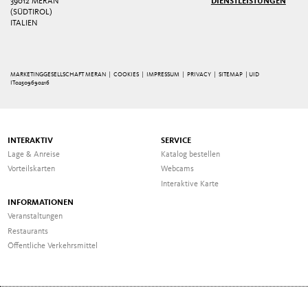
39012 MERAN
DIENSTLEISTUNGEN
(SÜDTIROL)
ITALIEN
MARKETINGGESELLSCHAFT MERAN |
COOKIES
|
IMPRESSUM
|
PRIVACY
|
SITEMAP
| UID
IT02509690216
INTERAKTIV
SERVICE
Lage & Anreise
Katalog bestellen
Vorteilskarten
Webcams
Interaktive Karte
INFORMATIONEN
Veranstaltungen
Restaurants
Öffentliche Verkehrsmittel