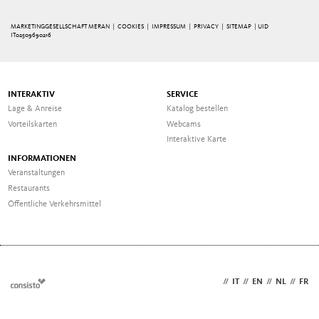
MARKETINGGESELLSCHAFT MERAN |
COOKIES
|
IMPRESSUM
|
PRIVACY
|
SITEMAP
| UID
IT02509690216
INTERAKTIV
SERVICE
Lage & Anreise
Katalog bestellen
Vorteilskarten
Webcams
Interaktive Karte
INFORMATIONEN
Veranstaltungen
Restaurants
Öffentliche Verkehrsmittel
DE
//
IT
//
EN
//
NL
//
FR