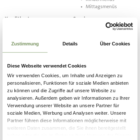
Mittagsmenüs
Kreditkarte
Service
Kreditkarte
Barrierefrei
Garten
Spielplatz
Zustimmung
Details
Über Cookies
Parkplätze
Kostenloses WLAN
Hunde erlaubt
Diese Webseite verwendet Cookies
Terrasse
Wir verwenden Cookies, um Inhalte und Anzeigen zu
Wintergarten
personalisieren, Funktionen für soziale Medien anbieten
Geeignet für Busse
zu können und die Zugriffe auf unsere Website zu
analysieren. Außerdem geben wir Informationen zu Ihrer
Kontakt
Verwendung unserer Website an unsere Partner für
Pizzeria Restaurant Laterne
soziale Medien, Werbung und Analysen weiter. Unsere
Saringstr. 33
Partner führen diese Informationen möglicherweise mit
39020
Partschins - Rabland
weiteren Daten zusammen, die Sie ihnen bereitgestellt
haben oder die sie im Rahmen Ihrer Nutzung der Dienste