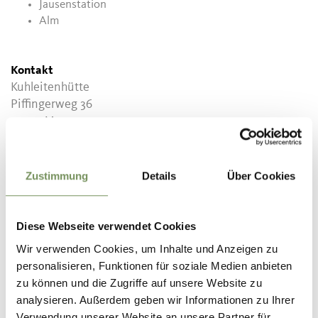
Jausenstation
Alm
Kontakt
Kuhleitenhütte
Piffingerweg 36
39010
Meran 2000
info@kuhleiten.it
www.kuhleiten.it
Zustimmung
Details
Über Cookies
T
+39 347 7143277
Diese Webseite verwendet Cookies
Wir verwenden Cookies, um Inhalte und Anzeigen zu
personalisieren, Funktionen für soziale Medien anbieten
WAR DER INHALT FÜR DICH HILFREICH?
zu können und die Zugriffe auf unsere Website zu
analysieren. Außerdem geben wir Informationen zu Ihrer
JA
NEIN
Verwendung unserer Website an unsere Partner für