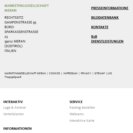
MARKETINGGESELLSCHAFT
PRESSE
INFORMATIONEN
MERAN
RECHTSSITZ:
BILDDATENBANK
GAMPENSTRASSE 95
BÜRO:
KONTAKTE
SPARKASSENSTRASSE 2
3
B2B
39012 MERAN
DIENSTLEISTUNGEN
(SÜDTIROL)
ITALIEN
MARKETINGGESELLSCHAFT MERAN |
COOKIES
|
IMPRESSUM
|
PRIVACY
|
SITEMAP
| UID
IT02509690216
INTERAKTIV
SERVICE
Lage & Anreise
Katalog bestellen
Vorteilskarten
Webcams
Interaktive Karte
INFORMATIONEN